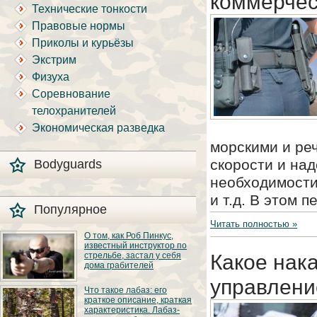
коммерчес
Технические тонкости
Правовые нормы
Приколы и курьёзы
Экстрим
Физуха
Соревнование
телохранителей
Экономическая разведка
морскими и ре
скорости и над
Bodyguards
необходимости
и т.д. В этом 
Популярное
Читать полностью »
О том, как Роб Пинкус,
известный инструктор по
стрельбе, застал у себя
Какое нак
дома грабителей
управлени
Вот вы всё говорите:
Что такое лабаз: его
«В США круто, там
краткое описание, краткая
можно любого
характеристика. Лабаз-
постороннего в своём