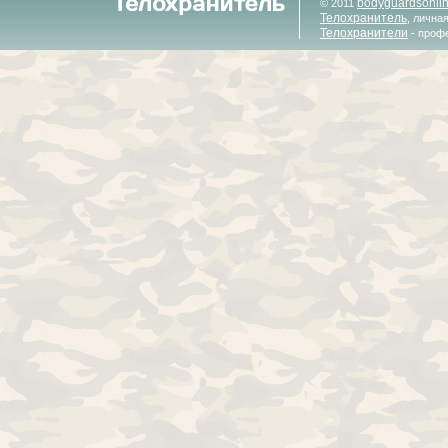
bodyguardsonli
© 2011
Телохранитель
, лична
Телохранители
- проф