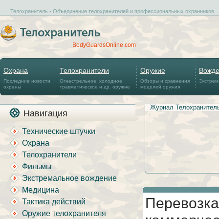
Телохранитель - Объединение телохранителей и профессиональных охранников
BodyGuardsOnline.com
Охрана
Телохранители
Оружие
Вожд
Последние новости
Огнестрельное, холодное,
Обзоры и сравнения
Экстрем
охраны
травматическое и др. оружие
моделей оружия
Журнал Телохранител
Навигация
Технические штучки
Охрана
Телохранители
Фильмы
Экстремальное вождение
Медицина
Перевозка
Тактика действий
Оружие телохранителя