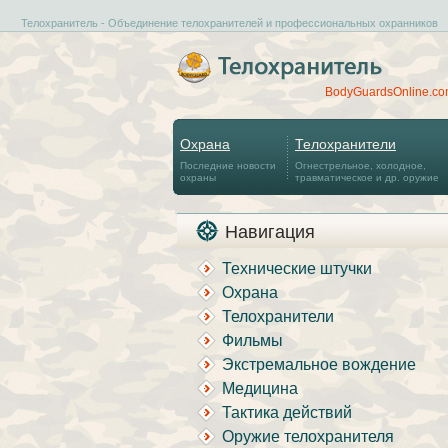
Телохранитель - Объединение телохранителей и профессиональных охранников
BodyGuardsOnline.c
Охрана
Телохранители
Последние новости
Огнестрельное, холодное,
охраны
травматическое и др. оружие
Навигация
Технические штучки
Охрана
Телохранители
Фильмы
Экстремальное вождение
Медицина
Тактика действий
Оружие телохранителя