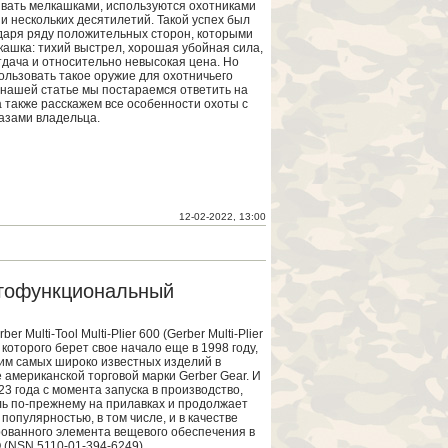
вать мелкашками, используются охотниками
и нескольких десятилетий. Такой успех был
даря ряду положительных сторон, которыми
кашка: тихий выстрел, хорошая убойная сила,
дача и относительно невысокая цена. Но
ользовать такое оружие для охотничьего
нашей статье мы постараемся ответить на
а также расскажем все особенности охоты с
азами владельца.
12-02-2022, 13:00
гофункциональный
er Multi-Tool Multi-Plier 600 (Gerber Multi-Plier
 которого берет свое начало еще в 1998 году,
им самых широко известных изделий в
 американской торговой марки Gerber Gear. И
23 года с момента запуска в производство,
ь по-прежнему на прилавках и продолжает
популярностью, в том числе, и в качестве
ованного элемента вещевого обеспечения в
 (NSN 5110-01-394-​6249).