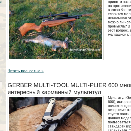
м
принято назы
на протяжени
вызван благо
славится мел
небольшая от
можно ли исп
промысла? В 
этот вопрос, 
мелкашкой гл
Читать полностью »
GERBER MULTI-TOOL MULTI-PLIER 600 мно
интересный карманный мультитул
Мультитул Gerb
600), история
является одн
ассортименте
спустя почти 
данная модел
пользоваться 
стандартизир
странах НАТО