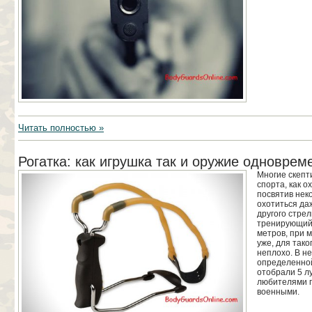
Читать полностью »
Рогатка: как игрушка так и оружие одноврем
Многие скепт
спорта, как о
посвятив нек
охотиться даж
другого стрел
тренирующийс
метров, при м
уже, для тако
неплохо. В н
определенной
отобрали 5 л
любителями п
военными.