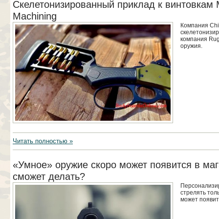
Скелетонизированный приклад к винтовкам Ma
Machining
Компания Chi
скелетонизир
компания Rug
оружия.
Читать полностью »
«Умное» оружие скоро может появится в маг
сможет делать?
Персонализир
стрелять тол
может появит