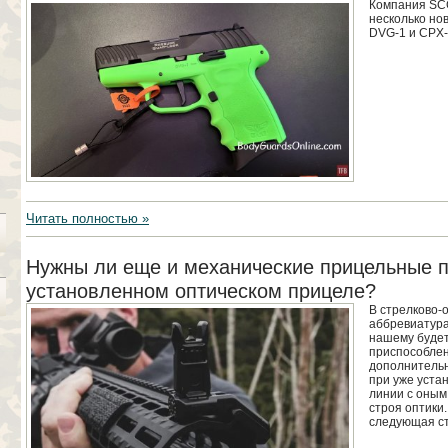
Компания SC
несколько но
DVG-1 и CPX-
Читать полностью »
Нужны ли еще и механические прицельные 
установленном оптическом прицеле?
В стрелково-
аббревиатура 
нашему буде
приспособлен
дополнительн
при уже уста
линии с оным 
строя оптики
следующая ст