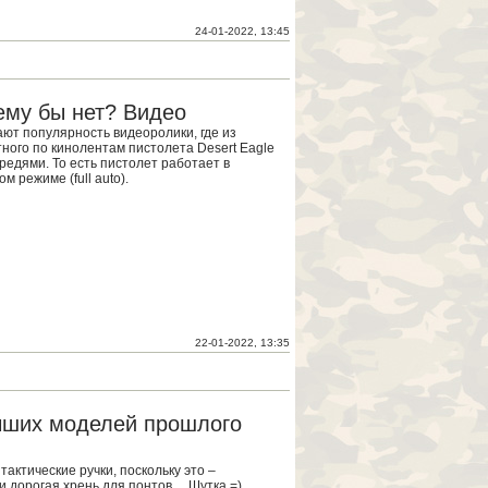
24-01-2022, 13:45
чему бы нет? Видео
ают популярность видеоролики, где из
ного по кинолентам пистолета Desert Eagle
редями. То есть пистолет работает в
м режиме (full auto).
22-01-2022, 13:35
учших моделей прошлого
актические ручки, поскольку это –
и дорогая хрень для понтов… Шутка =)