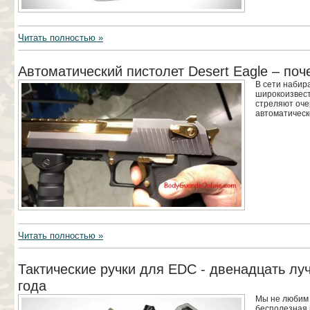
Читать полностью »
Автоматический пистолет Desert Eagle – по
В сети набир
широкоизвест
стреляют оче
автоматическо
Читать полностью »
Тактические ручки для EDC - двенадцать л
года
Мы не любим т
бесполезная 