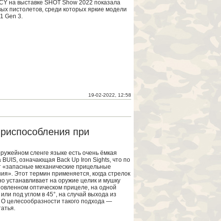
CY на выставке SHOT Show 2022 показала
вых пистолетов, среди которых яркие модели
1 Gen 3.
19-02-2022, 12:58
приспособления при
оружейном сленге языке есть очень ёмкая
BUIS, означающая Back Up Iron Sights, что по
т «запасные механические прицельные
ия». Этот термин применяется, когда стрелок
о устанавливает на оружие целик и мушку
новленном оптическом прицеле, на одной
или под углом в 45°, на случай выхода из
. О целесообразности такого подхода —
атья.