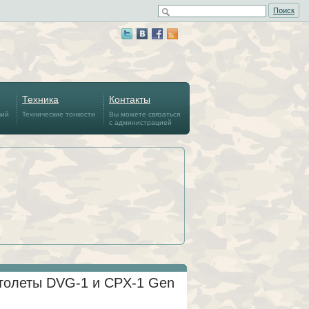
Поиск
Техника
Контакты
вий
Технические тонкости
Вы можете связаться
с администрацией
толеты DVG-1 и CPX-1 Gen