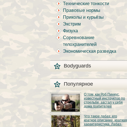
Технические тонкости
Правовые нормы
Приколы и курьёзы
Экстрим
Физуха
Соревнование
телохранителей
Экономическая разведка
Bodyguards
Популярное
О том, как Роб Пинкус,
известный инструктор по
стрельбе, застал у себя
дома грабителей
Вот вы всё говорите:
Что такое лабаз: его
«В США круто, там
краткое описание, краткая
можно любого
характеристика. Лабаз-
постороннего в своём