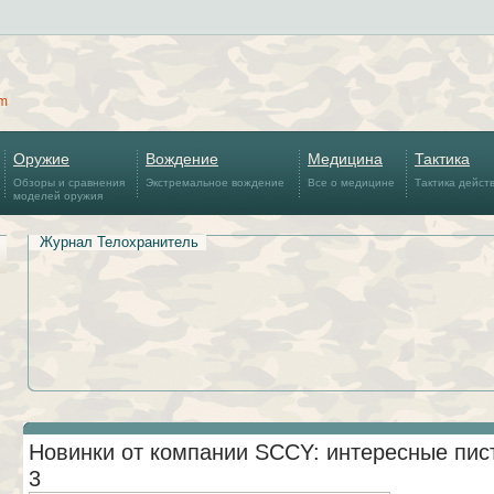
om
Оружие
Вождение
Медицина
Тактика
Обзоры и сравнения
Экстремальное вождение
Все о медицине
Тактика дейст
моделей оружия
Журнал Телохранитель
Новинки от компании SCCY: интересные пис
3