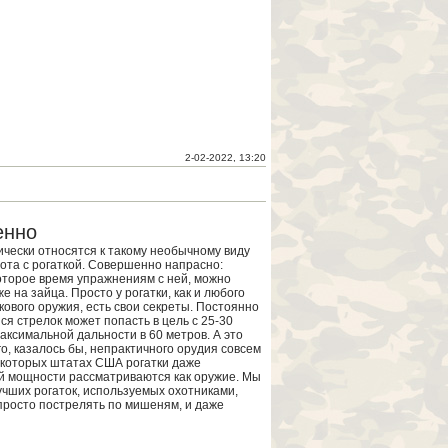
2-02-2022, 13:20
енно
ически относятся к такому необычному виду
хота с рогаткой. Совершенно напрасно:
оторое время упражнениям с ней, можно
е на зайца. Просто у рогатки, как и любого
кового оружия, есть свои секреты. Постоянно
я стрелок может попасть в цель с 25-30
аксимальной дальности в 60 метров. А это
го, казалось бы, непрактичного орудия совсем
екоторых штатах США рогатки даже
 мощности рассматриваются как оружие. Мы
учших рогаток, используемых охотниками,
росто пострелять по мишеням, и даже