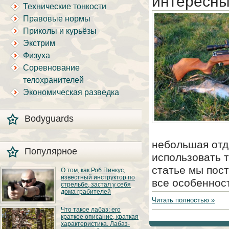
интересны
Технические тонкости
Правовые нормы
Приколы и курьёзы
Экстрим
Физуха
Соревнование
телохранителей
Экономическая разведка
Bodyguards
небольшая отд
Популярное
использовать 
статье мы пост
О том, как Роб Пинкус,
известный инструктор по
все особеннос
стрельбе, застал у себя
дома грабителей
Читать полностью »
Вот вы всё говорите:
Что такое лабаз: его
«В США круто, там
краткое описание, краткая
можно любого
характеристика. Лабаз-
постороннего в своём