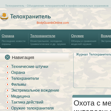
Телохранитель - Объединение телохранителей и профессиональных охранников
BodyGuardsOnline.com
Охрана
Телохранители
Оружие
Вожд
Последние новости
Огнестрельное, холодное,
Обзоры и сравнения
Экстрем
охраны
травматическое и др. оружие
моделей оружия
Журнал Телохранител
Навигация
Технические штучки
Охрана
Телохранители
Фильмы
Экстремальное вождение
Медицина
Охота с м
Тактика действий
Оружие телохранителя