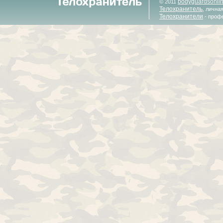
bodyguardsonli
© 2011
Телохранитель
, лична
Телохранители
- проф