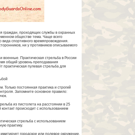
для граждан, проходящих службы в охранных
ременном обществе тема. Чаще всего
о вида спортивного времяпровождения.
 сторонников, ни у противников описываемого
 и военные. Практическая стрельба в России
ремя общий уровень преподавания
т практическая пулевая стрельба для
ьбой
 Только постоянная практика и строгий
онтроля. Запомните основное правило:
чок.
ельба из пистолета на расстоянии в 25
ой контакт происходит с использованием
ктическая стрельба с использованием
ную практику.
имитирует городское или полевое окружение.