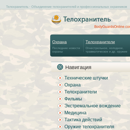
Телохранитель - Объединение телохранителей и профессиональных охранников
BodyGuardsOnline.c
Охрана
Телохранители
Последние новости
Огнестрельное, холодное,
охраны
травматическое и др. оружие
Навигация
Технические штучки
Охрана
Телохранители
Фильмы
Экстремальное вождение
Медицина
Тактика действий
Оружие телохранителя