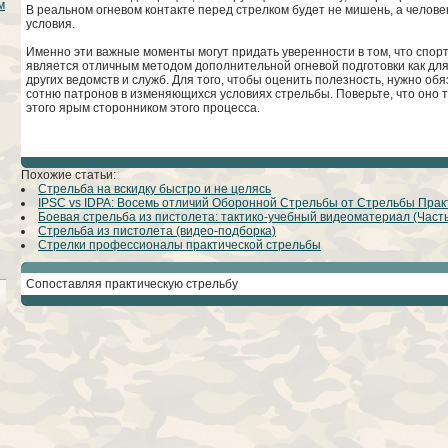
м
В реальном огневом контакте перед стрелком будет не мишень, а человек
условия.
Именно эти важные моменты могут придать уверенности в том, что спор
является отличным методом дополнительной огневой подготовки как для
других ведомств и служб. Для того, чтобы оценить полезность, нужно об
сотню патронов в изменяющихся условиях стрельбы. Поверьте, что оно т
этого ярым сторонником этого процесса.
Похожие статьи:
Стрельба на вскидку быстро и не целясь
IPSC vs IDPA: Восемь отличий Оборонной Стрельбы от Стрельбы Прак
Боевая стрельба из пистолета: тактико-учебный видеоматериал (Часть 
Стрельба из пистолета (видео-подборка)
Стрелки профессионалы практической стрельбы
Сопоставляя практическую стрельбу