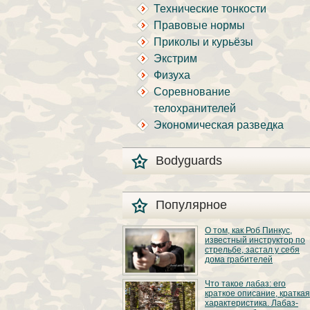
Технические тонкости
Правовые нормы
Приколы и курьёзы
Экстрим
Физуха
Соревнование
телохранителей
Экономическая разведка
Bodyguards
Популярное
О том, как Роб Пинкус,
известный инструктор по
стрельбе, застал у себя
дома грабителей
Вот вы всё говорите:
Что такое лабаз: его
«В США круто, там
краткое описание, краткая
можно любого
характеристика. Лабаз-
постороннего в своём