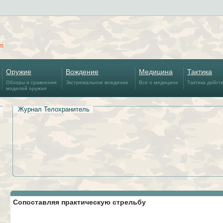
om
Оружие
Вождение
Медицина
Тактика
Обзоры и сравнения
Экстремальное вождение
Все о медицине
Тактика дейст
моделей оружия
Журнал Телохранитель
Сопоставляя практическую стрельбу