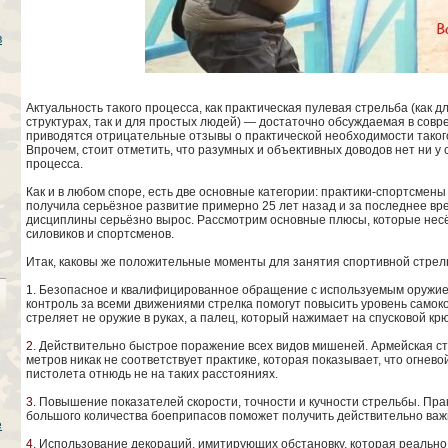
в
Актуальность такого процесса, как практическая пулевая стрельба (как 
структурах, так и для простых людей) — достаточно обсуждаемая в сов
приводятся отрицательные отзывы о практической необходимости таког
Впрочем, стоит отметить, что разумных и объективных доводов нет ни у
процесса.
Как и в любом споре, есть две основные категории: практики-спортсмены
получила серьёзное развитие примерно 25 лет назад и за последнее в
дисциплины серьёзно вырос. Рассмотрим основные плюсы, которые несё
силовиков и спортсменов.
Итак, каковы же положительные моменты для занятия спортивной стрел
1.
Безопасное и квалифицированное обращение с используемым оружием.
контроль за всеми движениями стрелка помогут повысить уровень самок
стреляет не оружие в руках, а палец, который нажимает на спусковой крю
2.
Действительно быстрое поражение всех видов мишеней. Армейская стр
метров никак не соответствует практике, которая показывает, что огнев
пистолета отнюдь не на таких расстояниях.
3.
Повышение показателей скорости, точности и кучности стрельбы. Пра
большого количества боеприпасов поможет получить действительно важ
е
4.
Использование декораций, имитирующих обстановку, которая реально 