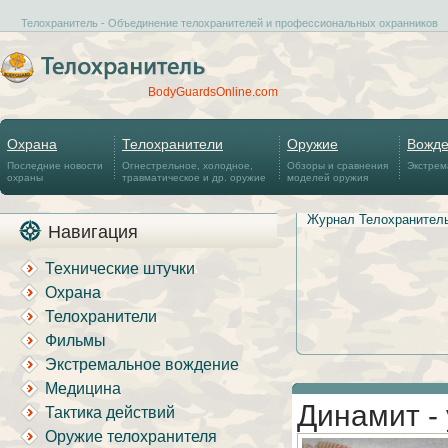
Телохранитель - Объединение телохранителей и профессиональных охранников
BodyGuardsOnline.com
Охрана
Телохранители
Оружие
Вожд
Последние новости
Огнестрельное, холодное,
Обзоры и сравнения
Экстрем
охраны
травматическое и др. оружие
моделей оружия
Журнал Телохранител
Навигация
Технические штучки
Охрана
Телохранители
Фильмы
Экстремальное вождение
Медицина
Динамит -
Тактика действий
Оружие телохранителя