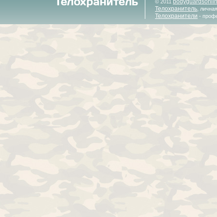
bodyguardsonli
© 2011
Телохранитель
, лична
Телохранители
- проф