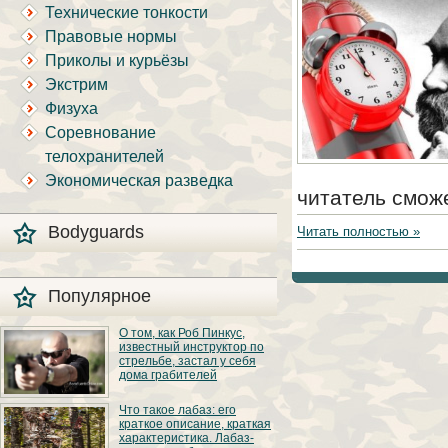
Технические тонкости
Правовые нормы
Приколы и курьёзы
Экстрим
Физуха
Соревнование
телохранителей
Экономическая разведка
читатель сможе
Bodyguards
Читать полностью »
Популярное
О том, как Роб Пинкус,
известный инструктор по
стрельбе, застал у себя
дома грабителей
Вот вы всё говорите:
Что такое лабаз: его
«В США круто, там
краткое описание, краткая
можно любого
характеристика. Лабаз-
постороннего в своём