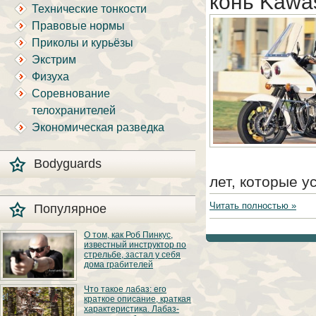
конь Kawa
Технические тонкости
Правовые нормы
Приколы и курьёзы
Экстрим
Физуха
Соревнование
телохранителей
Экономическая разведка
Bodyguards
лет, которые 
Читать полностью »
Популярное
О том, как Роб Пинкус,
известный инструктор по
стрельбе, застал у себя
дома грабителей
Вот вы всё говорите:
Что такое лабаз: его
«В США круто, там
краткое описание, краткая
можно любого
характеристика. Лабаз-
постороннего в своём