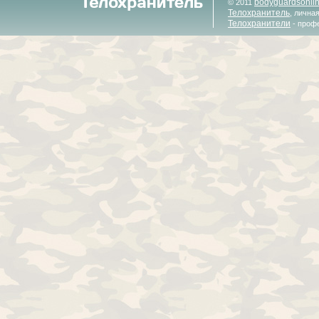
bodyguardsonli
© 2011
Телохранитель
, лична
Телохранители
- проф