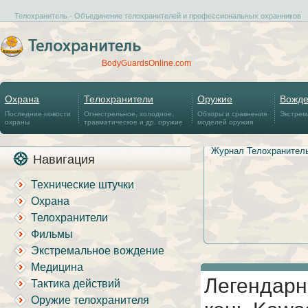
Телохранитель - Объединение телохранителей и профессиональных охранников
BodyGuardsOnline.com
Охрана
Телохранители
Оружие
Вожд
Последние новости
Огнестрельное, холодное,
Обзоры и сравнения
Экстрем
охраны
травматическое и др. оружие
моделей оружия
Журнал Телохранител
Навигация
Технические штучки
Охрана
Телохранители
Фильмы
Экстремальное вождение
Медицина
Легендарн
Тактика действий
Оружие телохранителя