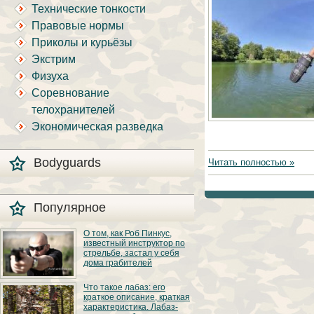
Технические тонкости
Правовые нормы
Приколы и курьёзы
Экстрим
Физуха
Соревнование
телохранителей
Экономическая разведка
Bodyguards
Читать полностью »
Популярное
О том, как Роб Пинкус,
известный инструктор по
стрельбе, застал у себя
дома грабителей
Вот вы всё говорите:
Что такое лабаз: его
«В США круто, там
краткое описание, краткая
можно любого
характеристика. Лабаз-
постороннего в своём