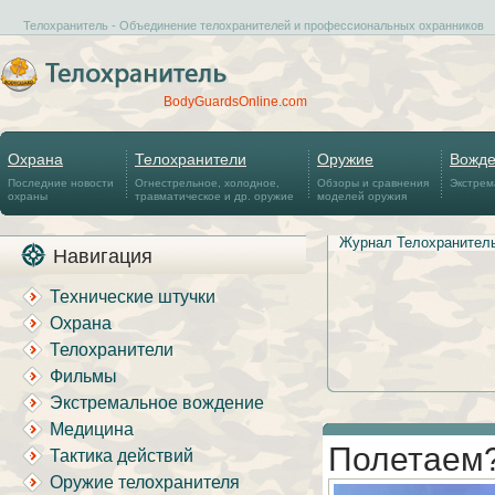
Телохранитель - Объединение телохранителей и профессиональных охранников
BodyGuardsOnline.com
Охрана
Телохранители
Оружие
Вожд
Последние новости
Огнестрельное, холодное,
Обзоры и сравнения
Экстрем
охраны
травматическое и др. оружие
моделей оружия
Журнал Телохранител
Навигация
Технические штучки
Охрана
Телохранители
Фильмы
Экстремальное вождение
Медицина
Полетаем
Тактика действий
Оружие телохранителя