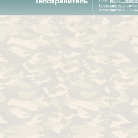
bodyguardsonli
© 2011
Телохранитель
, лична
Телохранители
- проф