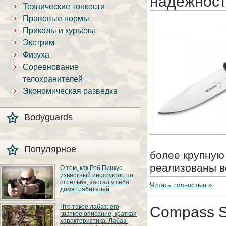
надежност
Технические тонкости
Правовые нормы
Приколы и курьёзы
Экстрим
Физуха
Соревнование
телохранителей
Экономическая разведка
Bodyguards
Популярное
более крупную
реализованы в
О том, как Роб Пинкус,
известный инструктор по
стрельбе, застал у себя
Читать полностью »
дома грабителей
Вот вы всё говорите:
Что такое лабаз: его
Compass Sp
«В США круто, там
краткое описание, краткая
можно любого
характеристика. Лабаз-
постороннего в своём