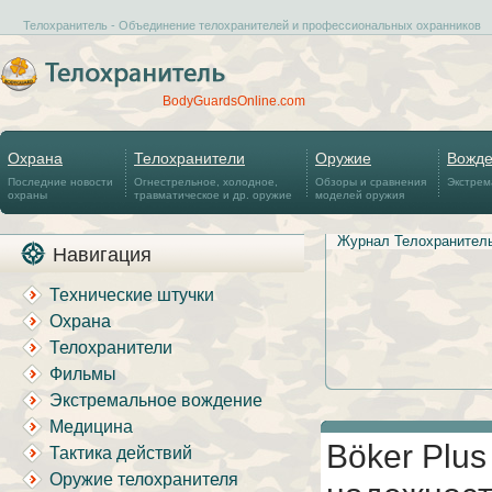
Телохранитель - Объединение телохранителей и профессиональных охранников
BodyGuardsOnline.com
Охрана
Телохранители
Оружие
Вожд
Последние новости
Огнестрельное, холодное,
Обзоры и сравнения
Экстрем
охраны
травматическое и др. оружие
моделей оружия
Журнал Телохранител
Навигация
Технические штучки
Охрана
Телохранители
Фильмы
Экстремальное вождение
Медицина
Böker Plu
Тактика действий
Оружие телохранителя