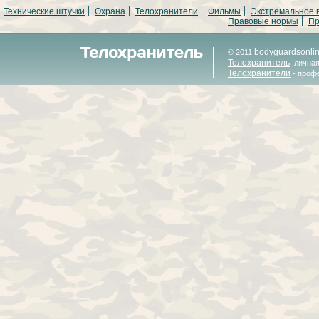
Технические штучки
Охрана
Телохранители
Фильмы
Экстремальное 
Правовые нормы
Пр
bodyguardsonli
© 2011
Телохранитель
, лична
Телохранители
- проф