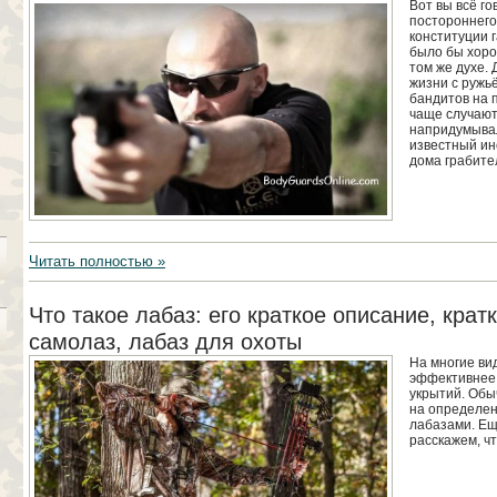
Вот вы всё г
постороннего
конституции г
было бы хоро
том же духе. 
жизни с ружь
бандитов на п
чаще случают
напридумывал
известный ин
дома грабите
Читать полностью »
Что такое лабаз: его краткое описание, крат
самолаз, лабаз для охоты
На многие ви
эффективнее 
укрытий. Обы
на определен
лабазами. Ещ
расскажем, чт