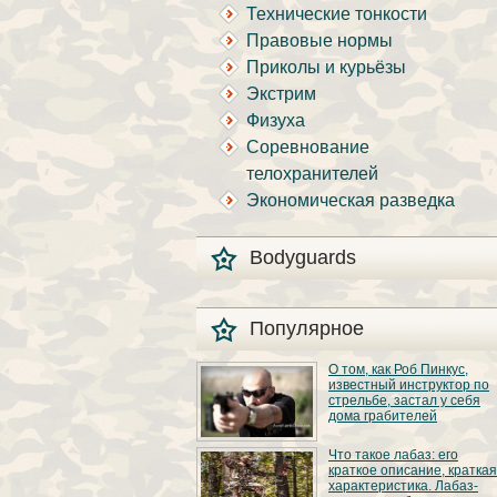
Технические тонкости
Правовые нормы
Приколы и курьёзы
Экстрим
Физуха
Соревнование
телохранителей
Экономическая разведка
Bodyguards
Популярное
О том, как Роб Пинкус,
известный инструктор по
стрельбе, застал у себя
дома грабителей
Вот вы всё говорите:
Что такое лабаз: его
«В США круто, там
краткое описание, краткая
можно любого
характеристика. Лабаз-
постороннего в своём