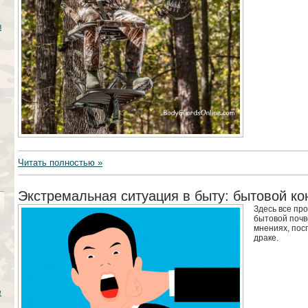
в
Читать полностью »
Экстремальная ситуация в быту: бытовой к
Здесь все про
бытовой почв
мнениях, посп
драке.
е