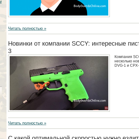
м
Читать полностью »
Новинки от компании SCCY: интересные пис
3
Компания SC
несколько но
DVG-1 и CPX-
Читать полностью »
С какой оптимальной скоростью нужно езди