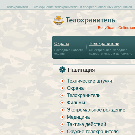
Телохранитель - Объединение телохранителей и профессиональных охранников
BodyGuardsOnline.c
Охрана
Телохранители
Последние новости
Огнестрельное, холодное,
охраны
травматическое и др. оружие
Навигация
Технические штучки
Охрана
Телохранители
Фильмы
Экстремальное вождение
Медицина
Тактика действий
Оружие телохранителя