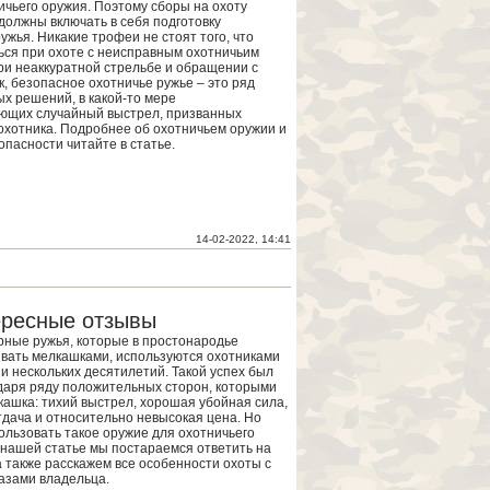
ичьего оружия. Поэтому сборы на охоту
должны включать в себя подготовку
ужья. Никакие трофеи не стоят того, что
ься при охоте с неисправным охотничьим
ри неаккуратной стрельбе и обращении с
к, безопасное охотничье ружье – это ряд
ых решений, в какой-то мере
ющих случайный выстрел, призванных
охотника. Подробнее об охотничьем оружии и
опасности читайте в статье.
14-02-2022, 14:41
ересные отзывы
ные ружья, которые в простонародье
вать мелкашками, используются охотниками
и нескольких десятилетий. Такой успех был
даря ряду положительных сторон, которыми
кашка: тихий выстрел, хорошая убойная сила,
дача и относительно невысокая цена. Но
ользовать такое оружие для охотничьего
нашей статье мы постараемся ответить на
а также расскажем все особенности охоты с
азами владельца.