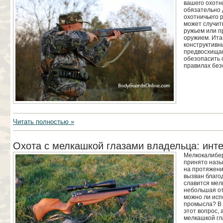
вашего охотн
обязательно 
охотничьего р
может случит
ружьем или п
оружием. Ита
конструктивн
предвосхища
обезопасить 
правилах без
Читать полностью »
Охота с мелкашкой глазами владельца: инт
Мелкокалибер
принято назы
на протяжени
вызван благо
славится мел
небольшая от
можно ли исп
промысла? В 
этот вопрос, 
мелкашкой гл