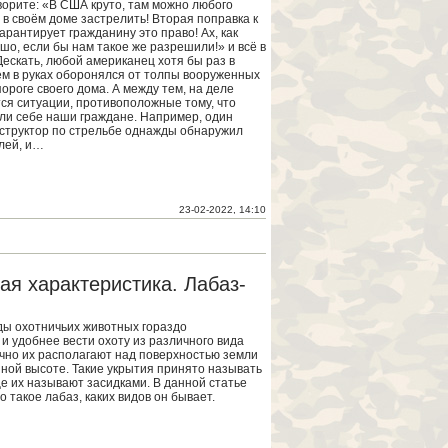
оворите: «В США круто, там можно любого
 в своём доме застрелить! Вторая поправка к
арантирует гражданину это право! Ах, как
шо, если бы нам такое же разрешили!» и всё в
Дескать, любой американец хотя бы раз в
ём в руках оборонялся от толпы вооруженных
ороге своего дома. А между тем, на деле
ся ситуации, противоположные тому, что
и себе наши граждане. Например, один
структор по стрельбе однажды обнаружил
лей, и…
23-02-2022, 14:10
кая характеристика. Лабаз-
ды охотничьих животных гораздо
и удобнее вести охоту из различного вида
чно их располагают над поверхностью земли
ной высоте. Такие укрытия принято называть
е их называют засидками. В данной статье
о такое лабаз, каких видов он бывает.