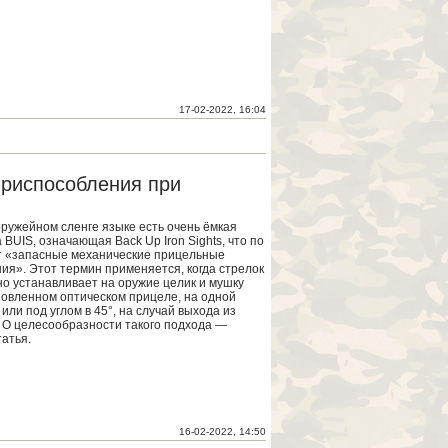
17-02-2022, 16:04
приспособления при
оружейном сленге языке есть очень ёмкая
BUIS, означающая Back Up Iron Sights, что по
т «запасные механические прицельные
ия». Этот термин применяется, когда стрелок
о устанавливает на оружие целик и мушку
новленном оптическом прицеле, на одной
или под углом в 45°, на случай выхода из
. О целесообразности такого подхода —
атья.
16-02-2022, 14:50