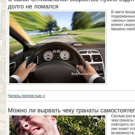
долго не ломался
В свете безум
подержанных 
«жизнь» своей
влияет скорос
машины наибо
Читать полностью »
Можно ли вырвать чеку гранаты самостояте
Сколько раз 
чеку гранаты
повторить эт
уже знают отв
возможности,