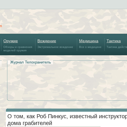
om
Оружие
Вождение
Медицина
Тактика
Обзоры и сравнения
Экстремальное вождение
Все о медицине
Тактика дейст
моделей оружия
Журнал Телохранитель
О том, как Роб Пинкус, известный инструктор
дома грабителей