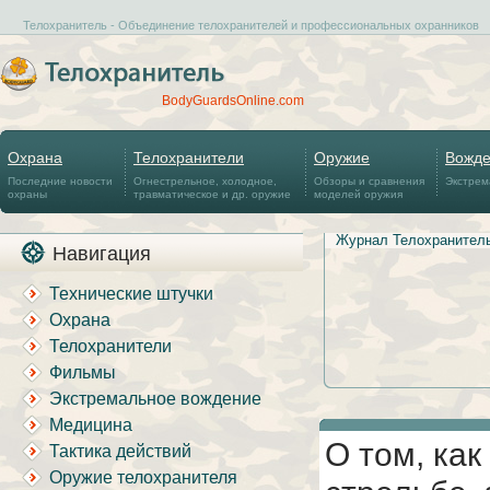
Телохранитель - Объединение телохранителей и профессиональных охранников
BodyGuardsOnline.com
Охрана
Телохранители
Оружие
Вожд
Последние новости
Огнестрельное, холодное,
Обзоры и сравнения
Экстрем
охраны
травматическое и др. оружие
моделей оружия
Журнал Телохранител
Навигация
Технические штучки
Охрана
Телохранители
Фильмы
Экстремальное вождение
Медицина
О том, как
Тактика действий
Оружие телохранителя