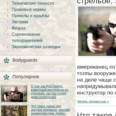
стрельбе, 
Технические тонкости
Правовые нормы
Приколы и курьёзы
Экстрим
Физуха
Соревнование
телохранителей
Экономическая разведка
Bodyguards
американец хот
толпы вооруже
Популярное
на деле чаще 
напридумывали
О том, как Роб Пинкус,
известный инструктор по
инструктор по
стрельбе, застал у себя
дома грабителей
Читать полностью »
Вот вы всё говорите:
Что такое лабаз: его
«В США круто, там
краткое описание, краткая
можно любого
Что такое 
характеристика. Лабаз-
постороннего в своём