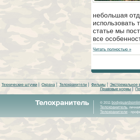
небольшая отд
использовать 
статье мы пост
все особеннос
Читать полностью »
Технические штучки
Охрана
Телохранители
Фильмы
Экстремальное 
Правовые нормы
Пр
bodyguardsonli
© 2011
Телохранитель
, лична
Телохранители
- проф