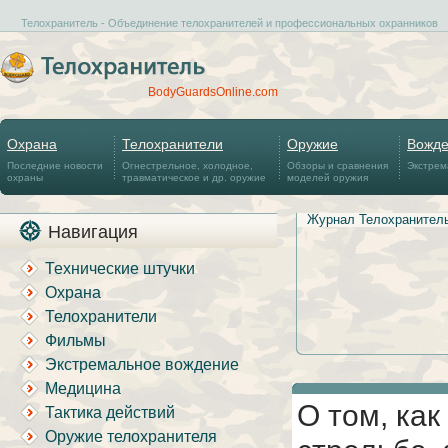
Телохранитель - Объединение телохранителей и профессиональных охранников
BodyGuardsOnline.com
Охрана
Телохранители
Оружие
Вожд
Последние новости
Огнестрельное, холодное,
Обзоры и сравнения
Экстрем
охраны
травматическое и др. оружие
моделей оружия
Журнал Телохранител
Навигация
Технические штучки
Охрана
Телохранители
Фильмы
Экстремальное вождение
Медицина
О том, как
Тактика действий
Оружие телохранителя