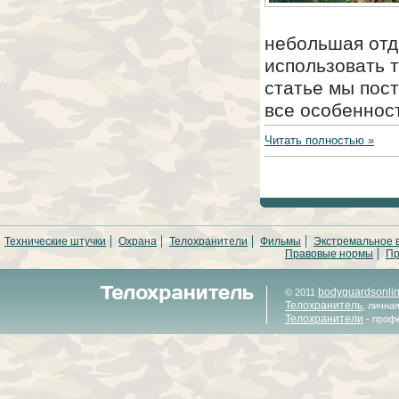
небольшая отд
использовать 
статье мы пост
все особеннос
Читать полностью »
Технические штучки
Охрана
Телохранители
Фильмы
Экстремальное 
Правовые нормы
Пр
bodyguardsonli
© 2011
Телохранитель
, лична
Телохранители
- проф