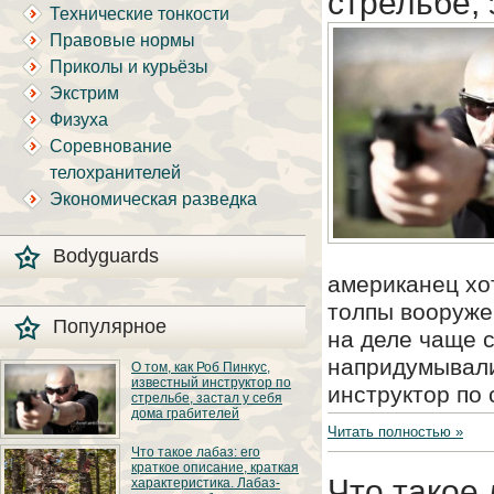
стрельбе, 
Технические тонкости
Правовые нормы
Приколы и курьёзы
Экстрим
Физуха
Соревнование
телохранителей
Экономическая разведка
Bodyguards
американец хот
толпы вооруже
Популярное
на деле чаще 
напридумывали
О том, как Роб Пинкус,
известный инструктор по
инструктор по
стрельбе, застал у себя
дома грабителей
Читать полностью »
Вот вы всё говорите:
Что такое лабаз: его
«В США круто, там
краткое описание, краткая
можно любого
Что такое 
характеристика. Лабаз-
постороннего в своём