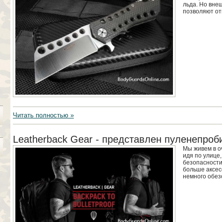
льда. Но вне
позволяют отн
Читать полностью »
Leatherback Gear - представлен пуленепро
Мы живем в о
идя по улице,
безопасности
больше аксес
немного обез