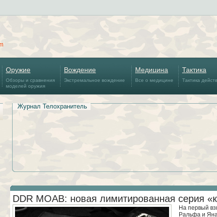
om
Оружие
Вождение
Медицина
Тактика
Обзоры и сравнения
Экстремальное вождение
Все о медицине
Тактика дейст
моделей оружия
Журнал Телохранитель
DDR MOAB: новая лимитированная серия «к
На первый вз
Ральфа и Яна