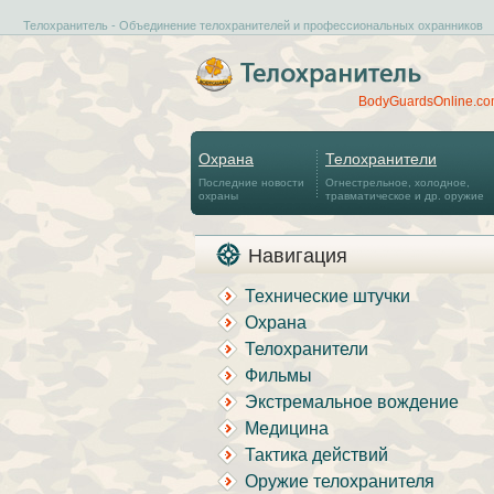
Телохранитель - Объединение телохранителей и профессиональных охранников
BodyGuardsOnline.c
Охрана
Телохранители
Последние новости
Огнестрельное, холодное,
охраны
травматическое и др. оружие
Навигация
Технические штучки
Охрана
Телохранители
Фильмы
Экстремальное вождение
Медицина
Тактика действий
Оружие телохранителя