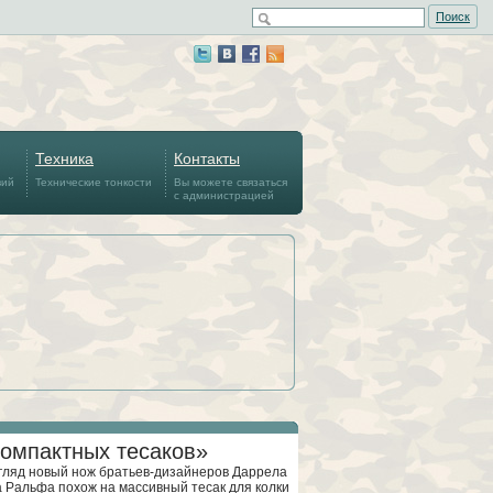
Поиск
Техника
Контакты
вий
Технические тонкости
Вы можете связаться
с администрацией
омпактных тесаков»
гляд новый нож братьев-дизайнеров Даррела
 Ральфа похож на массивный тесак для колки