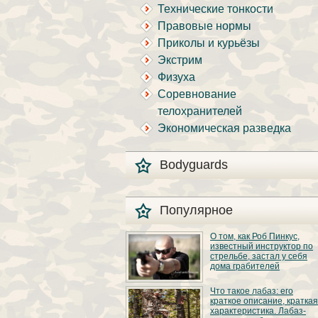
Технические тонкости
Правовые нормы
Приколы и курьёзы
Экстрим
Физуха
Соревнование
телохранителей
Экономическая разведка
Bodyguards
Популярное
О том, как Роб Пинкус,
известный инструктор по
стрельбе, застал у себя
дома грабителей
Вот вы всё говорите:
Что такое лабаз: его
«В США круто, там
краткое описание, краткая
можно любого
характеристика. Лабаз-
постороннего в своём