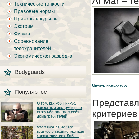
Al Mar – т
Технические тонкости
Правовые нормы
Приколы и курьёзы
Экстрим
Физуха
Соревнование
телохранителей
Экономическая разведка
Bodyguards
Читать полностью »
Популярное
Представл
О том, как Роб Пинкус,
известный инструктор по
критериев
стрельбе, застал у себя
дома грабителей
Вот вы всё говорите:
Что такое лабаз: его
«В США круто, там
краткое описание, краткая
можно любого
характеристика. Лабаз-
постороннего в своём