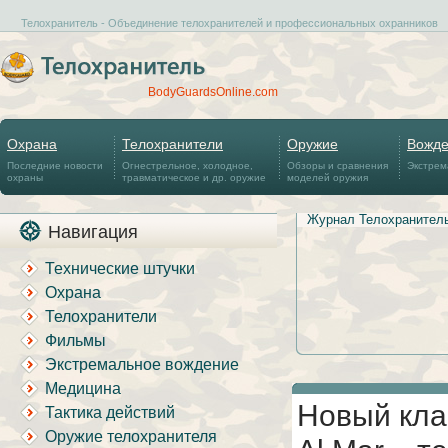
Телохранитель - Объединение телохранителей и профессиональных охранников
BodyGuardsOnline.com
Охрана
Телохранители
Оружие
Вожд
Последние новости
Огнестрельное, холодное,
Обзоры и сравнения
Экстрем
охраны
травматическое и др. оружие
моделей оружия
Журнал Телохранител
Навигация
Технические штучки
Охрана
Телохранители
Фильмы
Экстремальное вождение
Медицина
Новый кла
Тактика действий
Оружие телохранителя