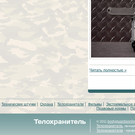
Читать полностью »
Технические штучки
Охрана
Телохранители
Фильмы
Экстремальное 
Правовые нормы
Пр
bodyguardsonli
© 2011
Телохранитель
, лична
Телохранители
- проф