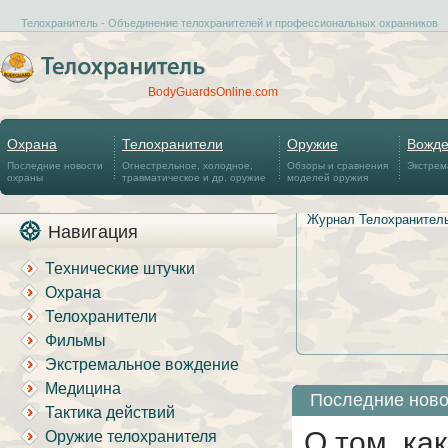
Телохранитель - Объединение телохранителей и профессиональных охранников
BodyGuardsOnline.com
Охрана
Телохранители
Оружие
Вожд
Последние новости
Огнестрельное, холодное,
Обзоры и сравнения
Экстрем
охраны
травматическое и др. оружие
моделей оружия
Журнал Телохранител
Навигация
Технические штучки
Охрана
Телохранители
Фильмы
Экстремальное вождение
Медицина
Последние ново
Тактика действий
О том, ка
Оружие телохранителя