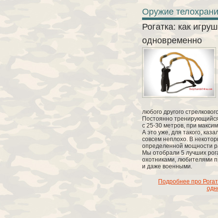
Оружие телохрани
Рогатка: как игруш
одновременно
любого другого стрелкового
Постоянно тренирующийся 
с 25-30 метров, при макси
А это уже, для такого, каз
совсем неплохо. В некото
определенной мощности ра
Мы отобрали 5 лучших рог
охотниками, любителями п
и даже военными.
Подробнее про Рогатк
одн