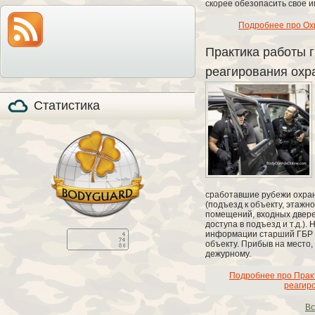
скорее обезопасить свое и
модель по-прежнему
также расскажем все
на прилавках и
особенности охоты с
продолжает
мелкашкой глазами
Подробнее про Ох
пользоваться
владельца.
популярностью, в том
числе, и в качестве
Практика работы 
стандартизированного
элемента вещевого
реагирования охр
обеспечения в
странах НАТО (NSN
5110-01-394-​6249).
Статистика
сработавшие рубежи охран
(подъезд к объекту, этажн
помещений, входных двере
доступа в подъезд и т.д.)
информации старший ГБР 
объекту. Прибыв на место
дежурному.
Подробнее про Практ
реагир
Вс