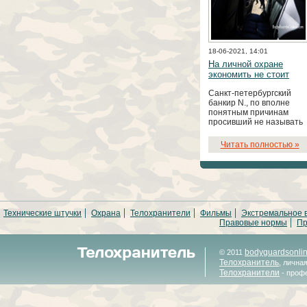
18-06-2021, 14:01
На личной охране
экономить не стоит
Санкт-петербургский
банкир N., по вполне
понятным причинам
просивший не называть
его подлинного имени,
рассказал нашему
Читать полностью »
обозревателю Георгию
МИХАЙЛЕЦУ о трех
типах телохранителей,
которые сменились в его
личной охране.
Технические штучки
Охрана
Телохранители
Фильмы
Экстремальное 
Правовые нормы
Пр
bodyguardsonli
© 2011
Телохранитель
, лична
Телохранители
- проф