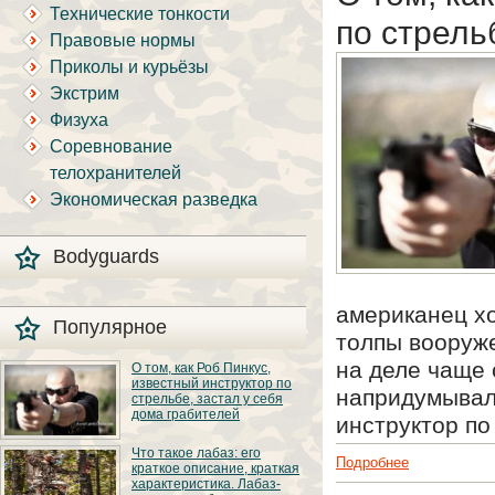
Технические тонкости
по стрель
Правовые нормы
Приколы и курьёзы
Экстрим
Физуха
Соревнование
телохранителей
Экономическая разведка
Bodyguards
американец хо
Популярное
толпы вооруже
на деле чаще 
О том, как Роб Пинкус,
известный инструктор по
напридумывал
стрельбе, застал у себя
дома грабителей
инструктор п
Вот вы всё говорите:
Что такое лабаз: его
«В США круто, там
Подробнее
краткое описание, краткая
можно любого
характеристика. Лабаз-
постороннего в своём