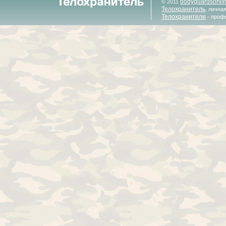
bodyguardsonli
© 2011
Телохранитель
, лична
Телохранители
- проф