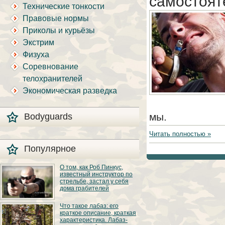
самостоят
Технические тонкости
Правовые нормы
Приколы и курьёзы
Экстрим
Физуха
Соревнование
телохранителей
Экономическая разведка
мы.
Bodyguards
Читать полностью »
Популярное
О том, как Роб Пинкус,
известный инструктор по
стрельбе, застал у себя
дома грабителей
Вот вы всё говорите:
Что такое лабаз: его
«В США круто, там
краткое описание, краткая
можно любого
характеристика. Лабаз-
постороннего в своём