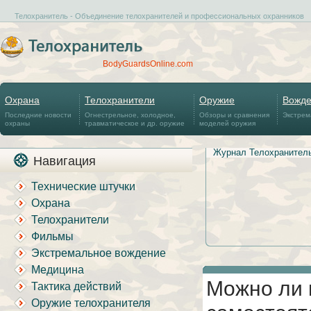
Телохранитель - Объединение телохранителей и профессиональных охранников
BodyGuardsOnline.com
Охрана
Телохранители
Оружие
Вожд
Последние новости
Огнестрельное, холодное,
Обзоры и сравнения
Экстрем
охраны
травматическое и др. оружие
моделей оружия
Журнал Телохранител
Навигация
Технические штучки
Охрана
Телохранители
Фильмы
Экстремальное вождение
Медицина
Можно ли 
Тактика действий
Оружие телохранителя