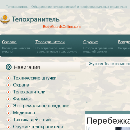
Телохранитель - Объединение телохранителей и профессиональных охранников
BodyGuardsOnline.com
Охрана
Телохранители
Оружие
Вожд
Последние новости
Огнестрельное, холодное,
Обзоры и сравнения
Экстрем
охраны
травматическое и др. оружие
моделей оружия
Журнал Телохранител
Навигация
Технические штучки
Охрана
Телохранители
Фильмы
Экстремальное вождение
Медицина
Перебежка
Тактика действий
Оружие телохранителя