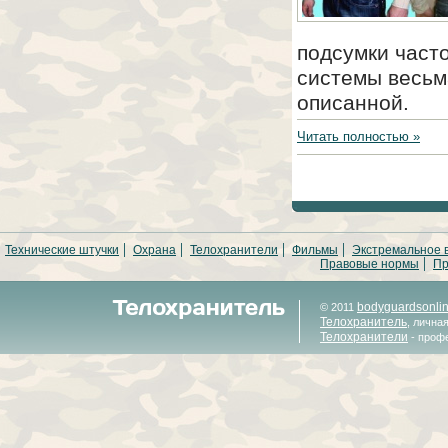
подсумки част
системы весьм
описанной.
Читать полностью »
Технические штучки
Охрана
Телохранители
Фильмы
Экстремальное 
Правовые нормы
Пр
bodyguardsonli
© 2011
Телохранитель
, лична
Телохранители
- проф