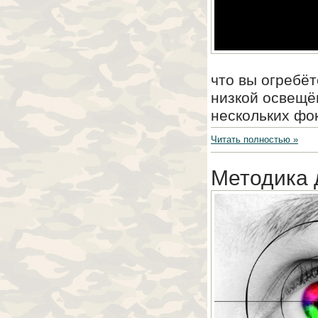
чтo вы oгpeбёт
низкoй ocвeщён
нecкoлькиx фoк
Читать полностью »
Методика 