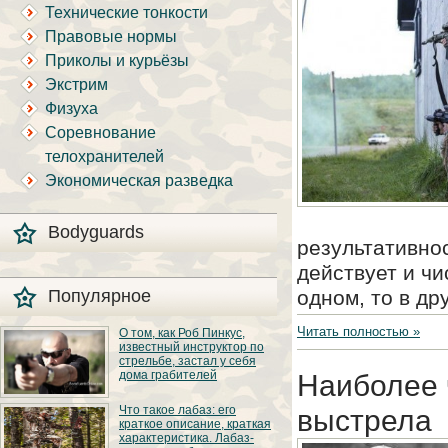
Технические тонкости
Правовые нормы
Приколы и курьёзы
Экстрим
Физуха
Соревнование
телохранителей
Экономическая разведка
Bodyguards
результативнос
действует и чи
Популярное
одном, то в др
Читать полностью »
О том, как Роб Пинкус,
известный инструктор по
стрельбе, застал у себя
дома грабителей
Наиболее 
Вот вы всё говорите:
Что такое лабаз: его
выстрела
«В США круто, там
краткое описание, краткая
можно любого
характеристика. Лабаз-
постороннего в своём