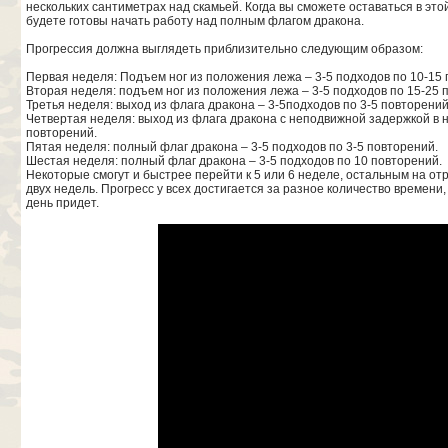
нескольких сантиметрах над скамьей. Когда вы сможете оставаться в это
будете готовы начать работу над полным флагом дракона.
Прогрессия должна выглядеть приблизительно следующим образом:
Первая неделя: Подъем ног из положения лежа – 3-5 подходов по 10-15 
Вторая неделя: подъем ног из положения лежа – 3-5 подходов по 15-25 
Третья неделя: выход из флага дракона – 3-5подходов по 3-5 повторений
Четвертая неделя: выход из флага дракона с неподвижной задержкой в ни
повторений.
Пятая неделя: полный флаг дракона – 3-5 подходов по 3-5 повторений.
Шестая неделя: полный флаг дракона – 3-5 подходов по 10 повторений.
Некоторые смогут и быстрее перейти к 5 или 6 неделе, остальным на от
двух недель. Прогресс у всех достигается за разное количество времени,
день придет.