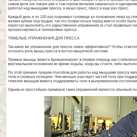
самом деле (не говоря уже о том глупом желании накачаться и одноврем
работал над мышцами пресса, я качал пресс, пресс и еще раз пресс.
в
Каждый день я по 100 раз поднимал туловище из положения лежа на спин
жалких кубика под грудью, так что похвастаться перед кем-то особо было 
перестал выполнять это единственное упражнение (и стал правильно пит
прогрессировать в тренировках пресса.
ТЯЖЕЛЫЕ УПРАЖНЕНИЯ ДЛЯ ПРЕССА
Так какое же упражнение для пресса самое эффективное? Чтобы ответит
осознать роль мышц пресса в костно-мышечной системе.
Прямые мышцы живота функционируют в первую очередь как стабилизат
вертикальном положении во время ходьбы, когда вы стоите, либо выполн
По этой причине лучшим способом для работы над мышцами пресса явл
тела в сложных позициях. Чем меньше участвует частей тела при поддер
тяжелее мышцам живота поддерживать тело в выпрямленном состоянии
Одним из простейших примеров таких упражнений является обычный полн
е