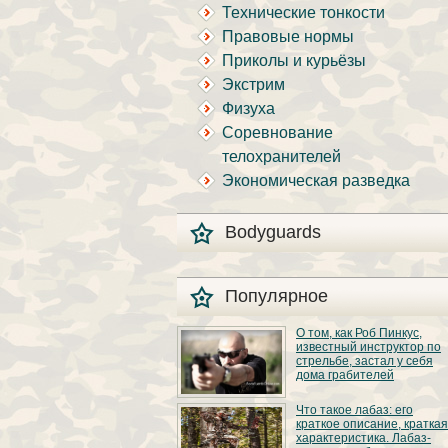
Технические тонкости
Правовые нормы
Приколы и курьёзы
Экстрим
Физуха
Соревнование
телохранителей
Экономическая разведка
Bodyguards
Популярное
О том, как Роб Пинкус,
известный инструктор по
стрельбе, застал у себя
дома грабителей
Вот вы всё говорите:
Что такое лабаз: его
«В США круто, там
краткое описание, краткая
можно любого
характеристика. Лабаз-
постороннего в своём