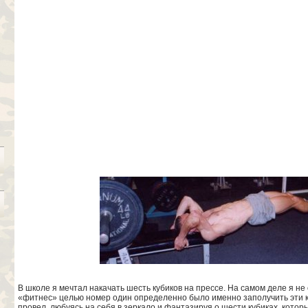
В школе я мечтал накачать шесть кубиков на прессе. На самом деле я не
«фитнес» целью номер один определенно было именно заполучить эти к
провел, любуясь на себя в зеркало и фантазируя о шести кубиках, котор