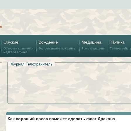
om
Оружие
Вождение
Медицина
Тактика
Обзоры и сравнения
Экстремальное вождение
Все о медицине
Тактика дейст
моделей оружия
Журнал Телохранитель
Как хороший пресс поможет сделать флаг Дракона