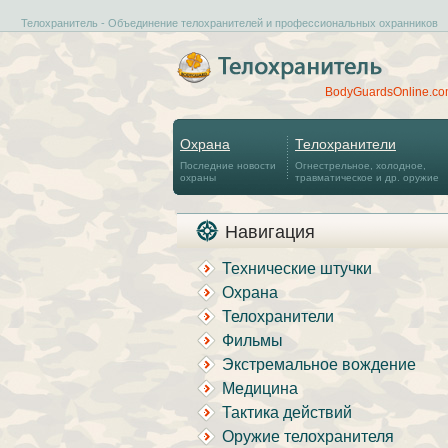
Телохранитель - Объединение телохранителей и профессиональных охранников
BodyGuardsOnline.c
Охрана
Телохранители
Последние новости
Огнестрельное, холодное,
охраны
травматическое и др. оружие
Навигация
Технические штучки
Охрана
Телохранители
Фильмы
Экстремальное вождение
Медицина
Тактика действий
Оружие телохранителя