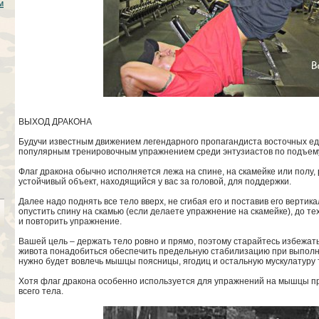
м
ВЫХОД ДРАКОНА
Будучи известным движением легендарного пропагандиста восточных ед
популярным тренировочным упражнением среди энтузиастов по подъему 
Флаг дракона обычно исполняется лежа на спине, на скамейке или полу,
устойчивый объект, находящийся у вас за головой, для поддержки.
Далее надо поднять все тело вверх, не сгибая его и поставив его верти
опустить спину на скамью (если делаете упражнение на скамейке), до тех
и повторить упражнение.
Вашей цель – держать тело ровно и прямо, поэтому старайтесь избежат
живота понадобиться обеспечить предельную стабилизацию при выполнен
нужно будет вовлечь мышцы поясницы, ягодиц и остальную мускулатуру т
Хотя флаг дракона особенно используется для упражнений на мышцы пр
всего тела.