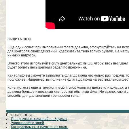
ЗАЩИТА ШЕИ
Еще один совет: при выполнении флага дракона, сфокусируйтесь на ис
для контроля своих движений. Удерживайте тело только руками. Не наг
никаких нагрузок.
Вместо этого используйте силу центральных мышц, чтобы весь вес ушел 
будет болеть весь шейный отдел позвоночника.
Как только вы сможете выполнять флаг дракона несколько раз подряд, т
посложнее. Например, выполнение флага дракона на вертикальном шест
Конечно, есть еще и гимнастический упор углом на шесте или кольцах, а
дракона больше известный как простой обычный флаг. Не важно, каким с
способы для дальнейшей тренировки тела.
Похожие статьи:
Программа отжиманий на брусьях
Упражнения с гирей
Как правильно отжиматся от пола.