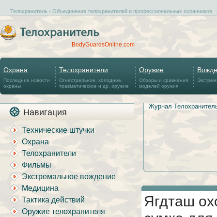
Телохранитель - Объединение телохранителей и профессиональных охранников
BodyGuardsOnline.com
Охрана
Телохранители
Оружие
Вожд
Последние новости
Огнестрельное, холодное,
Обзоры и сравнения
Экстрем
охраны
травматическое и др. оружие
моделей оружия
Журнал Телохранител
Навигация
Технические штучки
Охрана
Телохранители
Фильмы
Экстремальное вождение
Медицина
Ягдташ ох
Тактика действий
Оружие телохранителя