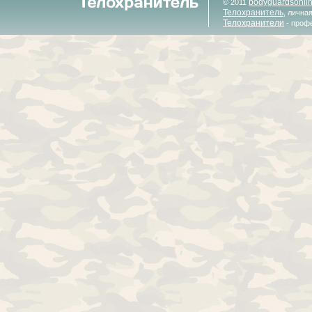
bodyguardsonli
© 2011
Телохранитель
, лична
Телохранители
- проф