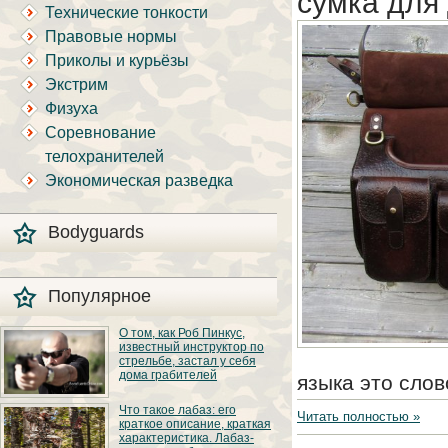
сумка для
Технические тонкости
Правовые нормы
Приколы и курьёзы
Экстрим
Физуха
Соревнование
телохранителей
Экономическая разведка
Bodyguards
Популярное
О том, как Роб Пинкус,
известный инструктор по
стрельбе, застал у себя
дома грабителей
языка это слов
Вот вы всё говорите:
Что такое лабаз: его
Читать полностью »
«В США круто, там
краткое описание, краткая
можно любого
характеристика. Лабаз-
постороннего в своём