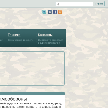
Поиск
Техника
Контакты
вий
Технические тонкости
Вы можете связаться
с администрацией
самообороны
ный удар локтем может зарешать всю драку,
и на вас пытаются напасть на улице. Дело в