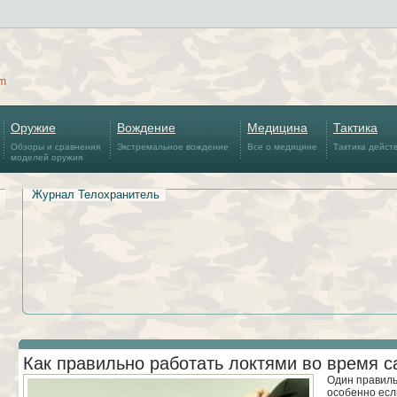
om
Оружие
Вождение
Медицина
Тактика
Обзоры и сравнения
Экстремальное вождение
Все о медицине
Тактика дейст
моделей оружия
Журнал Телохранитель
Как правильно работать локтями во время 
Один правиль
особенно есл