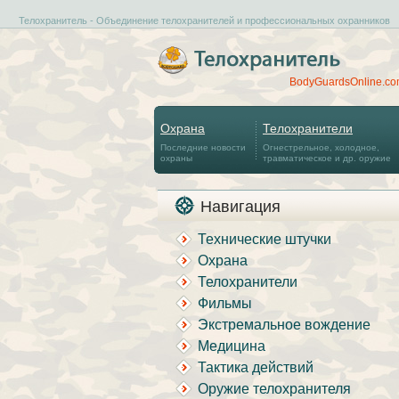
Телохранитель - Объединение телохранителей и профессиональных охранников
BodyGuardsOnline.c
Охрана
Телохранители
Последние новости
Огнестрельное, холодное,
охраны
травматическое и др. оружие
Навигация
Технические штучки
Охрана
Телохранители
Фильмы
Экстремальное вождение
Медицина
Тактика действий
Оружие телохранителя