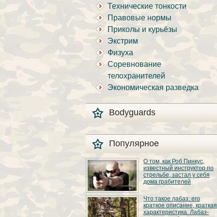
Технические тонкости
Правовые нормы
Приколы и курьёзы
Экстрим
Физуха
Соревнование
телохранителей
Экономическая разведка
Bodyguards
Популярное
О том, как Роб Пинкус,
известный инструктор по
стрельбе, застал у себя
дома грабителей
Вот вы всё говорите:
Что такое лабаз: его
«В США круто, там
краткое описание, краткая
можно любого
характеристика. Лабаз-
постороннего в своём