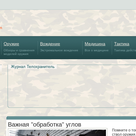
om
Оружие
Вождение
Медицина
Тактика
Обзоры и сравнения
Экстремальное вождение
Все о медицине
Тактика дейст
моделей оружия
Журнал Телохранитель
Важная "обработка" углов
Помните о том
ствол оружия,