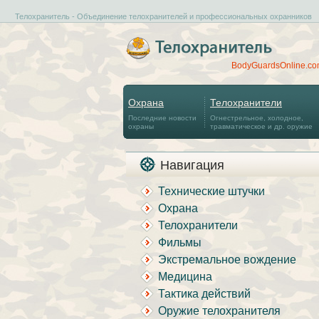
Телохранитель - Объединение телохранителей и профессиональных охранников
BodyGuardsOnline.c
Охрана
Телохранители
Последние новости
Огнестрельное, холодное,
охраны
травматическое и др. оружие
Навигация
Технические штучки
Охрана
Телохранители
Фильмы
Экстремальное вождение
Медицина
Тактика действий
Оружие телохранителя