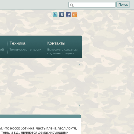
Поиск
Техника
Контакты
вий
Технические тонкости
Вы можете связаться
с администрацией
, что носок ботинка, часть плеча, угол локтя,
 тень, и т.д., являются демаскирующими