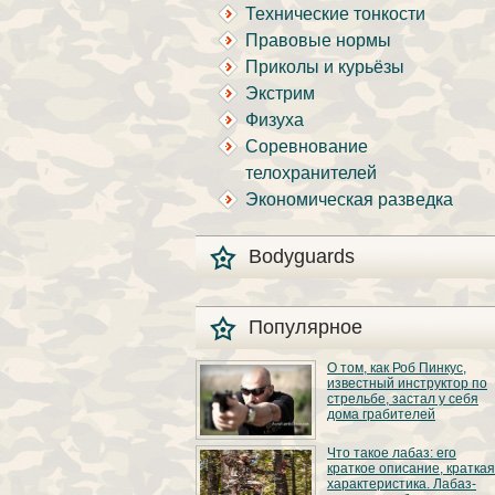
Технические тонкости
Правовые нормы
Приколы и курьёзы
Экстрим
Физуха
Соревнование
телохранителей
Экономическая разведка
Bodyguards
Популярное
О том, как Роб Пинкус,
известный инструктор по
стрельбе, застал у себя
дома грабителей
Вот вы всё говорите:
Что такое лабаз: его
«В США круто, там
краткое описание, краткая
можно любого
характеристика. Лабаз-
постороннего в своём