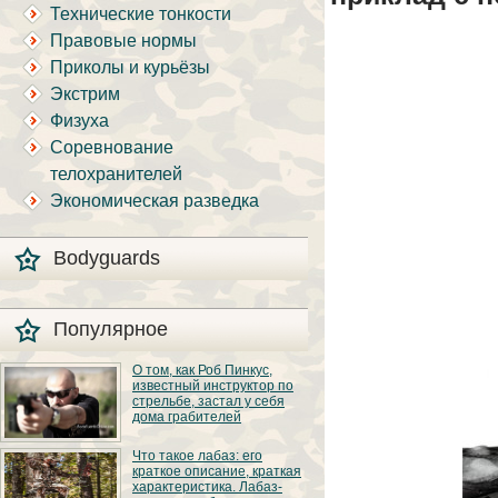
Технические тонкости
Правовые нормы
Приколы и курьёзы
Экстрим
Физуха
Соревнование
телохранителей
Экономическая разведка
Bodyguards
Популярное
О том, как Роб Пинкус,
известный инструктор по
стрельбе, застал у себя
дома грабителей
Вот вы всё говорите:
Что такое лабаз: его
«В США круто, там
краткое описание, краткая
можно любого
характеристика. Лабаз-
постороннего в своём