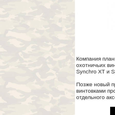
Компания план
охотничьих вин
Synchro XT и S
Позже новый пр
винтовками про
отдельного акс