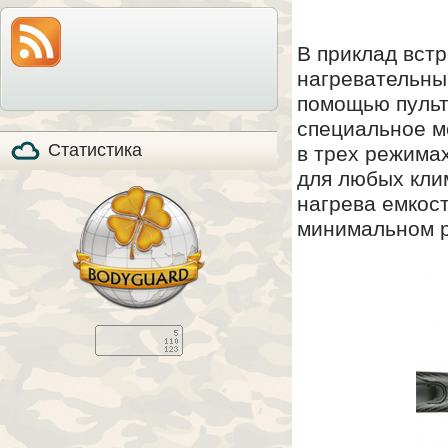
модель по-прежнему
также расскажем все
на прилавках и
особенности охоты с
продолжает
мелкашкой глазами
пользоваться
владельца.
В приклад встр
популярностью, в том
числе, и в качестве
нагревательны
стандартизированного
элемента вещевого
помощью пульт
обеспечения в
странах НАТО (NSN
специальное м
5110-01-394-​6249).
Статистика
в трех режима
для любых кли
нагрева емкост
минимальном р