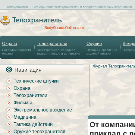
Телохранитель - Объединение телохранителей и профессиональных охранников
BodyGuardsOnline.com
Охрана
Телохранители
Оружие
Вожд
Последние новости
Огнестрельное, холодное,
Обзоры и сравнения
Экстрем
охраны
травматическое и др. оружие
моделей оружия
Журнал Телохранител
Навигация
Технические штучки
Охрана
Телохранители
Фильмы
Экстремальное вождение
Медицина
От компани
Тактика действий
Оружие телохранителя
приклад с 