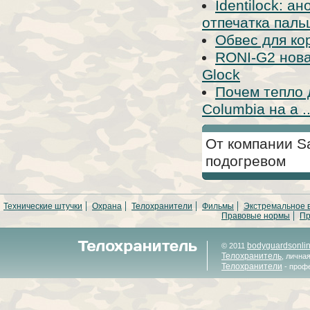
Identilock: 
отпечатка паль
Обвес для ко
RONI-G2 нова
Glock
Почем тепло 
Columbia на а ..
От компании S
подогревом
Технические штучки
Охрана
Телохранители
Фильмы
Экстремальное 
Правовые нормы
Пр
bodyguardsonli
© 2011
Телохранитель
, лична
Телохранители
- проф