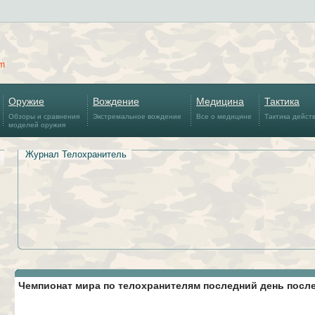
om
Оружие
Вождение
Медицина
Тактика
Обзоры и сравнения
Экстремальное вождение
Все о медицине
Тактика дейст
моделей оружия
Журнал Телохранитель
Чемпионат мира по телохранителям последний день после