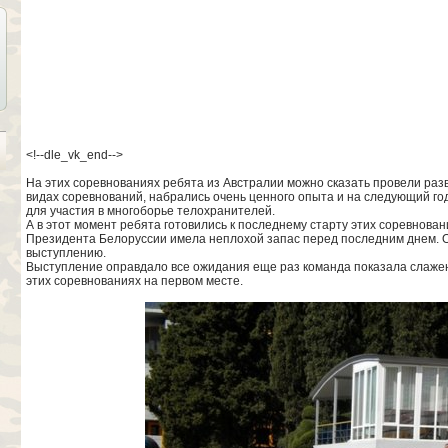
<!--dle_vk_end-->
На этих соревнованиях ребята из Австралии можно сказать провели разв
видах соревнований, набрались очень ценного опыта и на следующий го
для участия в многоборье телохранителей.
А в этот момент ребята готовились к последнему старту этих соревнова
Президента Белоруссии имела неплохой запас перед последним днем. О
выступлению.
Выступление оправдало все ожидания еще раз команда показала слажен
этих соревнованиях на первом месте.