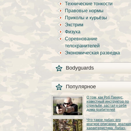
Технические тонкости
Правовые нормы
Приколы и курьёзы
Экстрим
Физуха
Соревнование
телохранителей
Экономическая разведка
Bodyguards
Популярное
О том, как Роб Пинкус,
известный инструктор по
стрельбе, застал у себя
дома грабителей
Вот вы всё говорите:
Что такое лабаз: его
«В США круто, там
краткое описание, краткая
можно любого
характеристика. Лабаз-
постороннего в своём