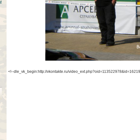
м
<!--dle_vk_begin:http://vkontakte.ru/video_ext.php?oid=113522978&id=