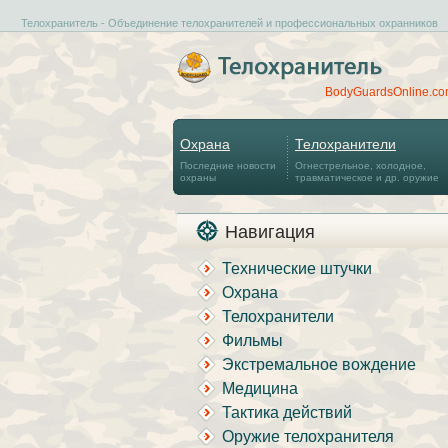
Телохранитель - Объединение телохранителей и профессиональных охранников
BodyGuardsOnline.c
Охрана
Телохранители
Последние новости
Огнестрельное, холодное,
охраны
травматическое и др. оружие
Навигация
Технические штучки
Охрана
Телохранители
Фильмы
Экстремальное вождение
Медицина
Тактика действий
Оружие телохранителя