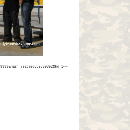
162199333&hash=7e2caed0596393e2&hd=1-->