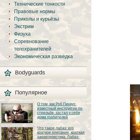
Технические тонкости
Правовые нормы
Приколы и курьёзы
Экстрим
Физуха
Соревнование
телохранителей
Экономическая разведка
Bodyguards
Популярное
О том, как Роб Пинкус,
известный инструктор по
стрельбе, застал у себя
дома грабителей
Вот вы всё говорите:
Что такое лабаз: его
«В США круто, там
краткое описание, краткая
можно любого
характеристика. Лабаз-
постороннего в своём