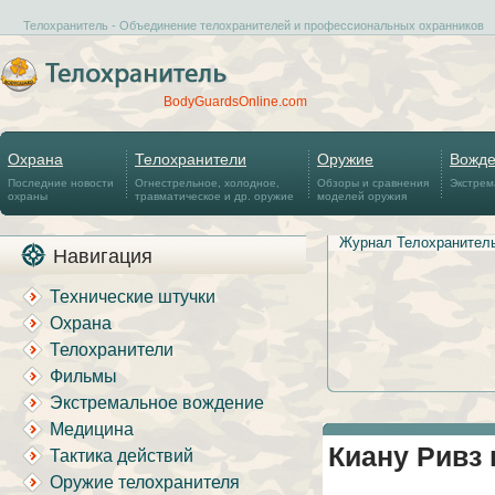
Телохранитель - Объединение телохранителей и профессиональных охранников
BodyGuardsOnline.com
Охрана
Телохранители
Оружие
Вожд
Последние новости
Огнестрельное, холодное,
Обзоры и сравнения
Экстрем
охраны
травматическое и др. оружие
моделей оружия
Журнал Телохранител
Навигация
Технические штучки
Охрана
Телохранители
Фильмы
Экстремальное вождение
Медицина
Киану Ривз 
Тактика действий
Оружие телохранителя