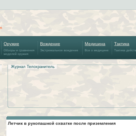
om
Оружие
Вождение
Медицина
Тактика
Обзоры и сравнения
Экстремальное вождение
Все о медицине
Тактика дейст
моделей оружия
Журнал Телохранитель
Летчик в рукопашной схватке после приземления