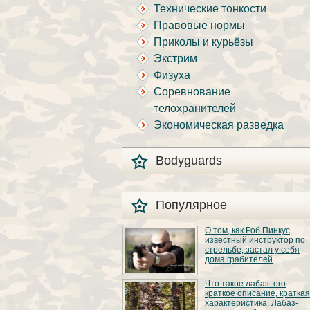
Технические тонкости
Правовые нормы
Приколы и курьёзы
Экстрим
Физуха
Соревнование
телохранителей
Экономическая разведка
Bodyguards
Популярное
О том, как Роб Пинкус,
известный инструктор по
стрельбе, застал у себя
дома грабителей
Вот вы всё говорите:
Что такое лабаз: его
«В США круто, там
краткое описание, краткая
можно любого
характеристика. Лабаз-
постороннего в своём