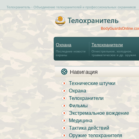
Телохранитель - Объединение телохранителей и профессиональных охранников
BodyGuardsOnline.c
Охрана
Телохранители
Последние новости
Огнестрельное, холодное,
охраны
травматическое и др. оружие
Навигация
Технические штучки
Охрана
Телохранители
Фильмы
Экстремальное вождение
Медицина
Тактика действий
Оружие телохранителя