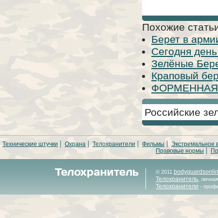
Похожие статьи
Берет в арми
Сегодня ден
Зелёные Берет
Краповый бер
ФОРМЕННАЯ
Российские зе
Технические штучки
Охрана
Телохранители
Фильмы
Экстремальное 
Правовые нормы
Пр
bodyguardsonli
© 2011
Телохранитель
, лична
Телохранители
- проф