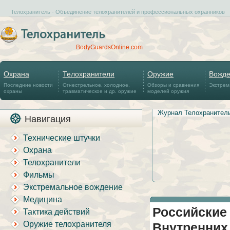
Телохранитель - Объединение телохранителей и профессиональных охранников
BodyGuardsOnline.com
Охрана
Телохранители
Оружие
Вожд
Последние новости
Огнестрельное, холодное,
Обзоры и сравнения
Экстрем
охраны
травматическое и др. оружие
моделей оружия
Журнал Телохранител
Навигация
Технические штучки
Охрана
Телохранители
Фильмы
Экстремальное вождение
Медицина
Российские 
Тактика действий
Оружие телохранителя
Внутренних