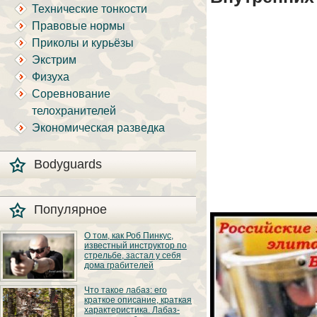
Технические тонкости
Правовые нормы
Приколы и курьёзы
Экстрим
Физуха
Соревнование
телохранителей
Экономическая разведка
Bodyguards
Популярное
О том, как Роб Пинкус,
известный инструктор по
стрельбе, застал у себя
дома грабителей
Вот вы всё говорите:
Что такое лабаз: его
«В США круто, там
краткое описание, краткая
можно любого
характеристика. Лабаз-
постороннего в своём