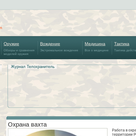
om
Оружие
Вождение
Медицина
Тактика
Обзоры и сравнения
Экстремальное вождение
Все о медицине
Тактика дейст
моделей оружия
Журнал Телохранитель
Охрана вахта
Работа в охр
территории Р