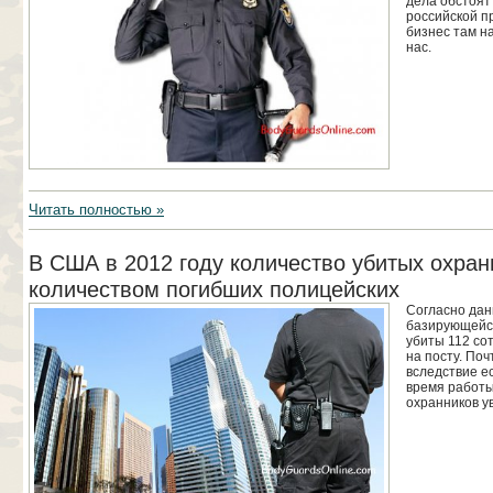
дела обстоят
российской п
бизнес там н
нас.
Читать полностью »
В США в 2012 году количество убитых охран
количеством погибших полицейских
Согласно дан
базирующейся
убиты 112 со
на посту. Поч
вследствие е
время работы
охранников у