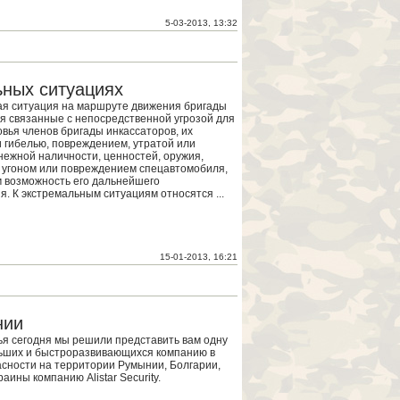
5-03-2013, 13:32
ьных ситуациях
я ситуация на маршруте движения бригады
я связанные с непосредственной угрозой для
овья членов бригады инкассаторов, их
 гибелью, повреждением, утратой или
ежной наличности, ценностей, оружия,
 угоном или повреждением спецавтомобиля,
 возможность его дальнейшего
я. К экстремальным ситуациям относятся ...
15-01-2013, 16:21
нии
ья сегодня мы решили представить вам одну
ьших и быстроразвивающихся компанию в
сности на территории Румынии, Болгарии,
аины компанию Alistar Security.