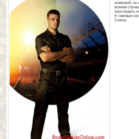
новинкой, он
всяком случа
проследить п
А таковые на
Союза.