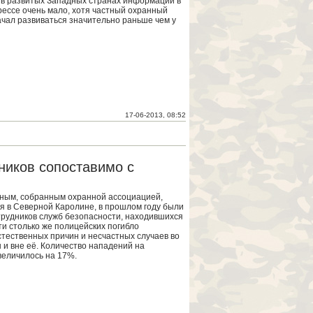
 в развитых Западных странах информации в
рессе очень мало, хотя частный охранный
ачал развиваться значительно раньше чем у
17-06-2013, 08:52
ников сопоставимо с
ным, собранным охранной ассоциацией,
 в Северной Каролине, в прошлом году были
трудников служб безопасности, находившихся
ти столько же полицейских погибло
стественных причин и несчастных случаев во
 и вне её. Количество нападений на
величилось на 17%.