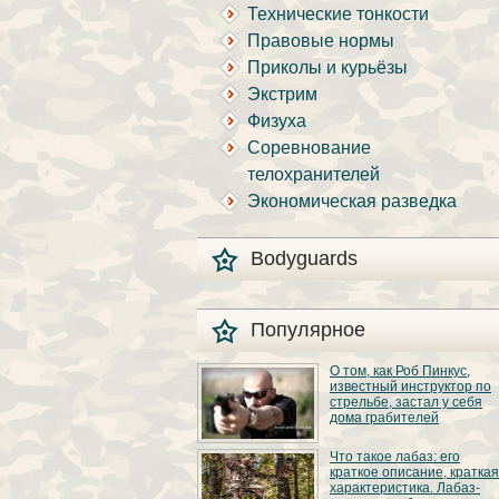
Технические тонкости
Правовые нормы
Приколы и курьёзы
Экстрим
Физуха
Соревнование
телохранителей
Экономическая разведка
Bodyguards
Популярное
О том, как Роб Пинкус,
известный инструктор по
стрельбе, застал у себя
дома грабителей
Вот вы всё говорите:
Что такое лабаз: его
«В США круто, там
краткое описание, краткая
можно любого
характеристика. Лабаз-
постороннего в своём