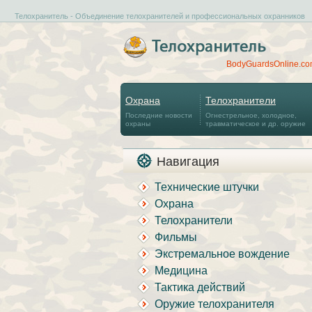
Телохранитель - Объединение телохранителей и профессиональных охранников
BodyGuardsOnline.c
Охрана
Телохранители
Последние новости
Огнестрельное, холодное,
охраны
травматическое и др. оружие
Навигация
Технические штучки
Охрана
Телохранители
Фильмы
Экстремальное вождение
Медицина
Тактика действий
Оружие телохранителя