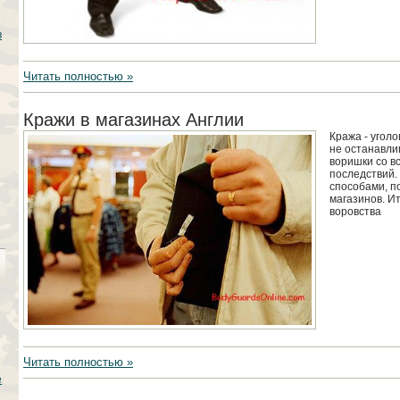
в
Читать полностью »
Кражи в магазинах Англии
Кража - угол
не останавли
воришки со в
последствий.
способами, п
магазинов. И
воровства
Читать полностью »
е