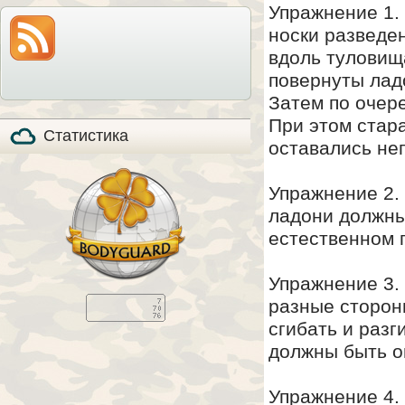
Упражнение 1.
модель по-прежнему
также расскажем все
на прилавках и
особенности охоты с
продолжает
носки разведе
мелкашкой глазами
пользоваться
владельца.
популярностью, в том
вдоль туловища
числе, и в качестве
стандартизированного
повернуты лад
элемента вещевого
обеспечения в
Затем по очере
странах НАТО (NSN
5110-01-394-​6249).
При этом стар
Статистика
оставались не
Упражнение 2.
ладони должны
естественном 
Упражнение 3. 
разные сторон
сгибать и разг
должны быть о
Упражнение 4. 