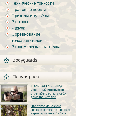
Технические тонкости
Правовые нормы
Приколы и курьёзы
Экстрим
Физуха
Соревнование
телохранителей
Экономическая разведка
Bodyguards
Популярное
О том, как Роб Пинкус,
известный инструктор по
стрельбе, застал у себя
дома грабителей
Вот вы всё говорите:
Что такое лабаз: его
«В США круто, там
краткое описание, краткая
можно любого
характеристика. Лабаз-
постороннего в своём