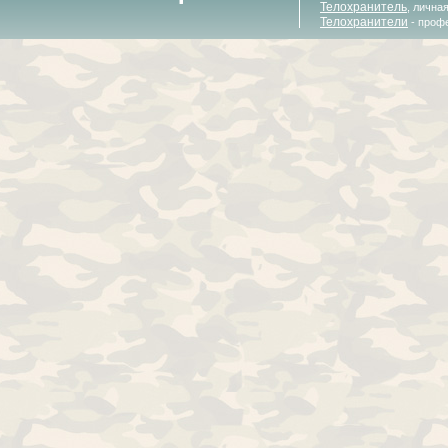
Телохранитель
, лична
Телохранители
- проф