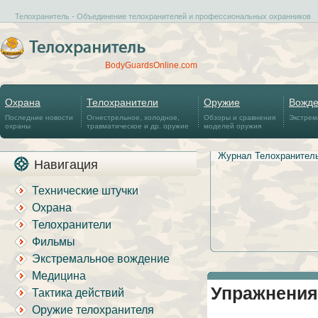
Телохранитель - Объединение телохранителей и профессиональных охранников
BodyGuardsOnline.com
Охрана
Телохранители
Оружие
Вожд
Последние новости
Огнестрельное, холодное,
Обзоры и сравнения
Экстрем
охраны
травматическое и др. оружие
моделей оружия
Журнал Телохранител
Навигация
Технические штучки
Охрана
Телохранители
Фильмы
Экстремальное вождение
Медицина
Упражнения
Тактика действий
Оружие телохранителя