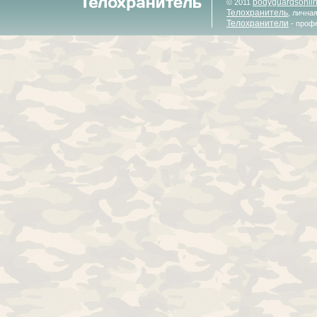
bodyguardsonli
© 2011
Телохранитель
, лична
Телохранители
- проф