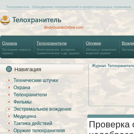
Телохранитель - Объединение телохранителей и профессиональных охранников
BodyGuardsOnline.com
Охрана
Телохранители
Оружие
Вожд
Последние новости
Огнестрельное, холодное,
Обзоры и сравнения
Экстрем
охраны
травматическое и др. оружие
моделей оружия
Журнал Телохранител
Навигация
Технические штучки
Охрана
Телохранители
Фильмы
Экстремальное вождение
Медицина
Проверка 
Тактика действий
Оружие телохранителя