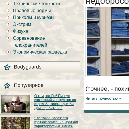
недобросо
Технические тонкости
Правовые нормы
Приколы и курьёзы
Экстрим
Физуха
Соревнование
телохранителей
Экономическая разведка
Bodyguards
Популярное
(точнее, - пох
О том, как Роб Пинкус,
Читать полностью »
известный инструктор по
стрельбе, застал у себя
дома грабителей
Вот вы всё говорите:
Что такое лабаз: его
«В США круто, там
краткое описание, краткая
можно любого
характеристика. Лабаз-
постороннего в своём