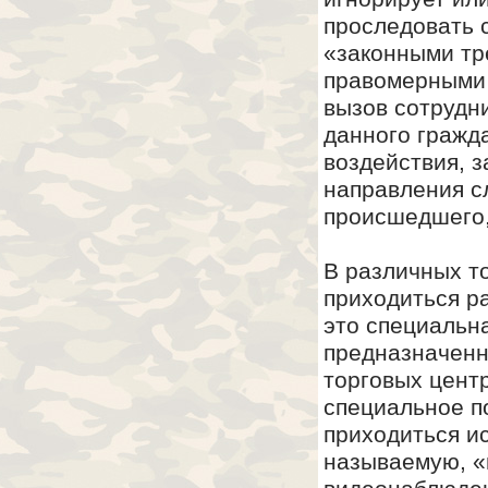
проследовать с
«законными тр
правомерными 
вызов сотрудн
данного гражд
воздействия, 
направления с
происшедшего,
В различных то
приходиться р
это специальн
предназначенн
торговых центр
специальное п
приходиться ис
называемую, «