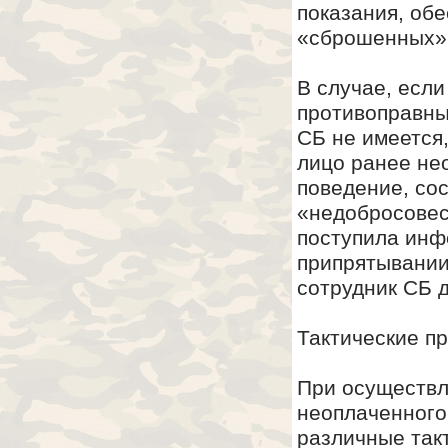
показания, об
«сброшенных» т
В случае, есл
противоправны
СБ не имеется,
лицо ранее не
поведение, со
«недобросовес
поступила инф
припрятывании
сотрудник СБ 
Тактические п
При осуществл
неоплаченного 
различные так