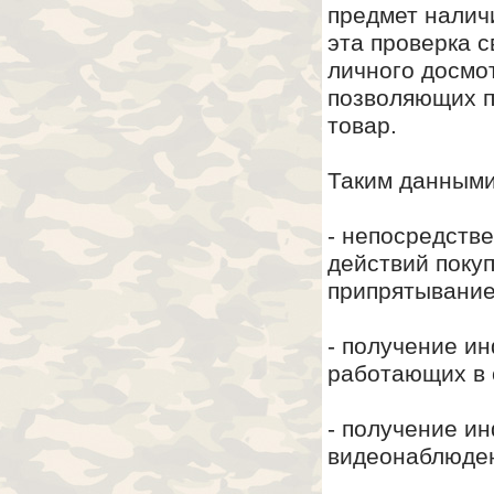
предмет наличи
эта проверка 
личного досмо
позволяющих п
товар.
Таким данными
- непосредств
действий покуп
припрятывание
- получение ин
работающих в
- получение и
видеонаблюде