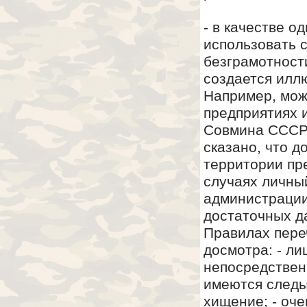
- в качестве о
использовать 
безграмотност
создается илл
Например, мож
предприятиях 
Совмина СССР 
сказано, что 
территории пр
случаях личны
администрации
достаточных д
Правилах пере
досмотра: - л
непосредствен
имеются следы
хищение; - оч