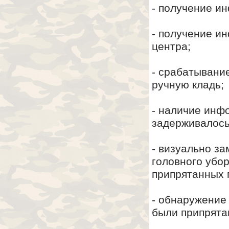
- получение и
- получение и
центра;
- срабатывани
ручную кладь;
- наличие инф
задерживалось
- визуально з
головного убор
припрятанных 
- обнаружение
были припрята