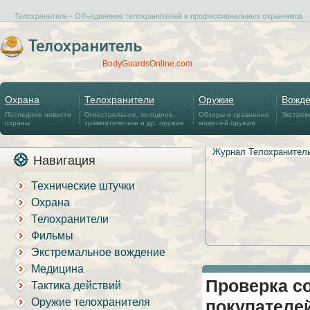
Телохранитель - Объединение телохранителей и профессиональных охранников
BodyGuardsOnline.com
Охрана
Телохранители
Оружие
Вожд
Последние новости
Огнестрельное, холодное,
Обзоры и сравнения
Экстрем
охраны
травматическое и др. оружие
моделей оружия
Журнал Телохранител
Навигация
Технические штучки
Охрана
Телохранители
Фильмы
Экстремальное вождение
Медицина
Проверка с
Тактика действий
Оружие телохранителя
покупателей