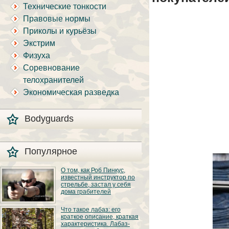
Технические тонкости
Правовые нормы
Приколы и курьёзы
Экстрим
Физуха
Соревнование
телохранителей
Экономическая разведка
Bodyguards
Популярное
О том, как Роб Пинкус,
известный инструктор по
стрельбе, застал у себя
дома грабителей
Вот вы всё говорите:
Что такое лабаз: его
«В США круто, там
краткое описание, краткая
можно любого
характеристика. Лабаз-
постороннего в своём