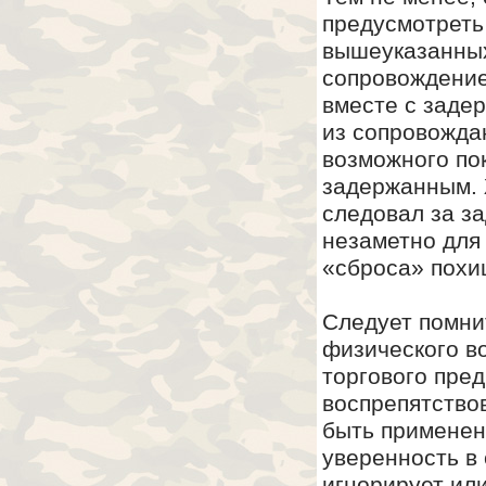
предусмотреть
вышеуказанных
сопровождение
вместе с заде
из сопровожда
возможного по
задержанным. 
следовал за з
незаметно для
«сброса» похи
Следует помни
физического в
торгового пре
воспрепятство
быть применен
уверенность в
игнорирует ил