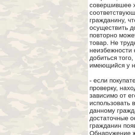
совершившее х
соответствующ
гражданину, чт
осуществить д
повторно може
товар. Не труд
неизбежности 
добиться того,
имеющийся у н
- если покупат
проверку, нахо
зависимо от ег
использовать 
данному гражда
достаточные о
гражданин поя
Обнаружение ж