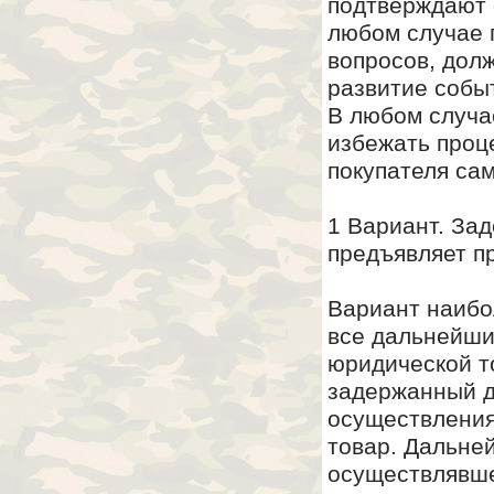
подтверждают 
любом случае 
вопросов, дол
развитие собы
В любом случа
избежать проц
покупателя са
1 Вариант. За
предъявляет п
Вариант наибо
все дальнейши
юридической то
задержанный д
осуществления
товар. Дальне
осуществлявше