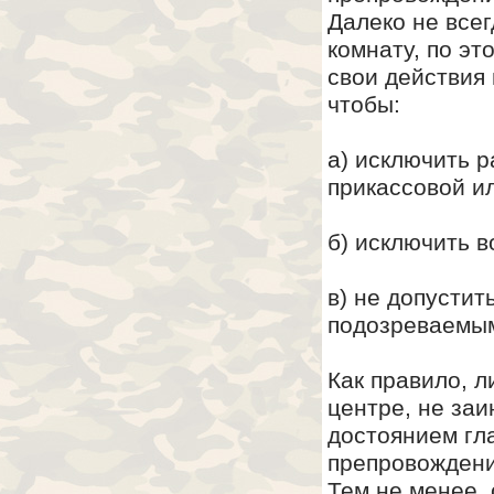
Далеко не все
комнату, по э
свои действия 
чтобы:
а) исключить р
прикассовой и
б) исключить 
в) не допустит
подозреваемым
Как правило, 
центре, не заи
достоянием гл
препровождени
Тем не менее,