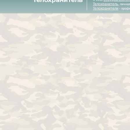
Телохранитель
, лична
Телохранители
- проф