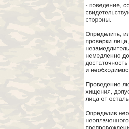
- поведение, с
свидетельству
стороны.
Определить, и
проверки лица
незамедлитель
немедленно до
достаточность
и необходимос
Проведение лю
хищения, допу
лица от осталь
Определив нео
неоплаченного
препровождени