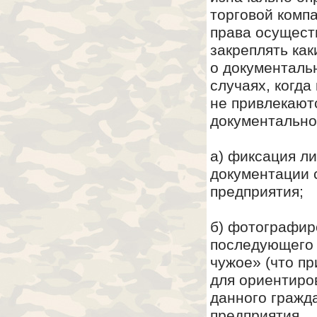
торговой компа
права осущест
закреплять как
о документальн
случаях, когда
не привлекаютс
документально
а) фиксация л
документации 
предприятия;
б) фотографир
последующего 
чужое» (что пр
для ориентиро
данного гражд
предприятия.