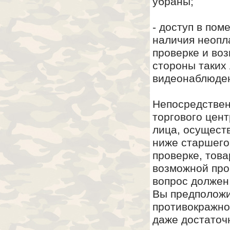
убраны;
- доступ в пом
наличия неопла
проверке и во
стороны таких
видеонаблюден
Непосредствен
торгового цент
лица, осуществ
ниже старшего
проверке, тов
возможной про
вопрос должен
Вы предположи
противокражно
даже достаточ