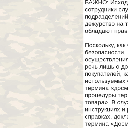
ВАЖНО: Исходя
сотрудники сл
подразделений
дежурство на т
обладают прав
Поскольку, как
безопасности, 
осуществления
речь лишь о д
покупателей, к
используемых 
термина «досм
процедуры тер
товара». В слу
инструкциях и
справках, докл
термина «Дос