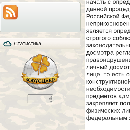
начать с опре
модель по-прежнему
также расскажем все
на прилавках и
особенности охоты с
данной процеду
продолжает
мелкашкой глазами
пользоваться
владельца.
Российской Фе
популярностью, в том
числе, и в качестве
неприкосновен
стандартизированного
элемента вещевого
является опре
обеспечения в
странах НАТО (NSN
строгого соблю
5110-01-394-​6249).
Статистика
законодательн
досмотра регл
правонарушения
личный досмот
лице, то есть
конструктивно
необходимости
предметов адм
закрепляет по
физических ли
федеральным з