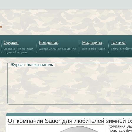
om
Оружие
Вождение
Медицина
Тактика
Обзоры и сравнения
Экстремальное вождение
Все о медицине
Тактика дейст
моделей оружия
Журнал Телохранитель
От компании Sauer для любителей зимней о
Компания Sau
приклад с фу