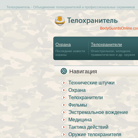
Телохранитель - Объединение телохранителей и профессиональных охранников
BodyGuardsOnline.c
Охрана
Телохранители
Последние новости
Огнестрельное, холодное,
охраны
травматическое и др. оружие
Навигация
Технические штучки
Охрана
Телохранители
Фильмы
Экстремальное вождение
Медицина
Тактика действий
Оружие телохранителя