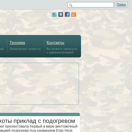
Поиск
Техника
Контакты
вий
Технические тонкости
Вы можете связаться
с администрацией
хоты приклад с подогревом
er презентовала первый в мире винтовочный
нкцией подогрева под названием Ergo Heat.