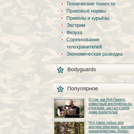
Технические тонкости
Правовые нормы
Приколы и курьёзы
Экстрим
Физуха
Соревнование
телохранителей
Экономическая разведка
Bodyguards
Популярное
О том, как Роб Пинкус,
известный инструктор по
стрельбе, застал у себя
дома грабителей
Вот вы всё говорите:
Что такое лабаз: его
«В США круто, там
краткое описание, краткая
можно любого
характеристика. Лабаз-
постороннего в своём