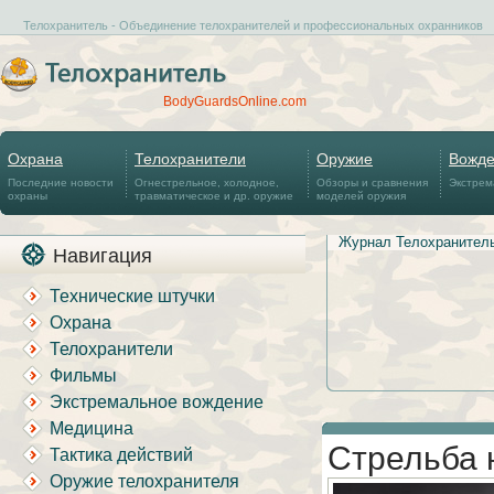
Телохранитель - Объединение телохранителей и профессиональных охранников
BodyGuardsOnline.com
Охрана
Телохранители
Оружие
Вожд
Последние новости
Огнестрельное, холодное,
Обзоры и сравнения
Экстрем
охраны
травматическое и др. оружие
моделей оружия
Журнал Телохранител
Навигация
Технические штучки
Охрана
Телохранители
Фильмы
Экстремальное вождение
Медицина
Стрельба 
Тактика действий
Оружие телохранителя