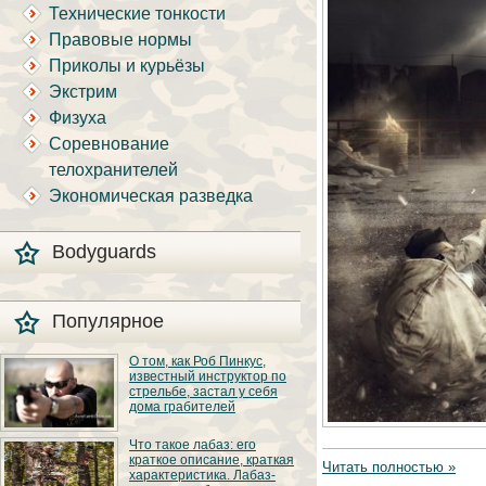
Технические тонкости
Правовые нормы
Приколы и курьёзы
Экстрим
Физуха
Соревнование
телохранителей
Экономическая разведка
Bodyguards
Популярное
О том, как Роб Пинкус,
известный инструктор по
стрельбе, застал у себя
дома грабителей
Вот вы всё говорите:
Что такое лабаз: его
«В США круто, там
краткое описание, краткая
можно любого
Читать полностью »
характеристика. Лабаз-
постороннего в своём