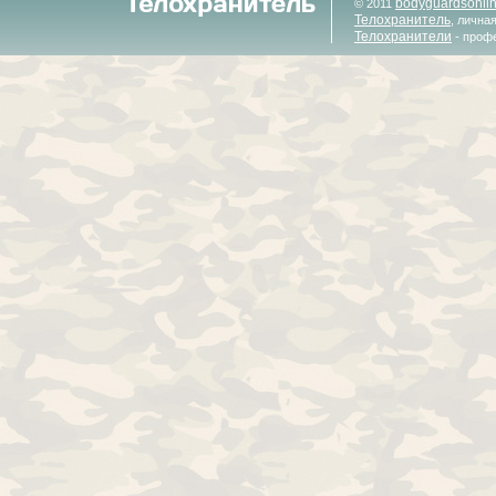
bodyguardsonli
© 2011
Телохранитель
, лична
Телохранители
- проф