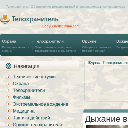
Телохранитель - Объединение телохранителей и профессиональных охранников
BodyGuardsOnline.com
Охрана
Телохранители
Оружие
Вожд
Последние новости
Огнестрельное, холодное,
Обзоры и сравнения
Экстрем
охраны
травматическое и др. оружие
моделей оружия
Журнал Телохранител
Навигация
Технические штучки
Охрана
Телохранители
Фильмы
Экстремальное вождение
Медицина
Дыхание в
Тактика действий
Оружие телохранителя