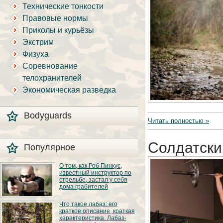
Технические тонкости
Правовые нормы
Приколы и курьёзы
Экстрим
Физуха
Соревнование
телохранителей
Экономическая разведка
Bodyguards
Читать полностью »
Солдатски
Популярное
О том, как Роб Пинкус,
известный инструктор по
стрельбе, застал у себя
дома грабителей
Вот вы всё говорите:
Что такое лабаз: его
«В США круто, там
краткое описание, краткая
можно любого
характеристика. Лабаз-
постороннего в своём