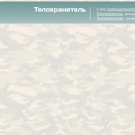
bodyguardsonli
© 2011
Телохранитель
, лична
Телохранители
- проф