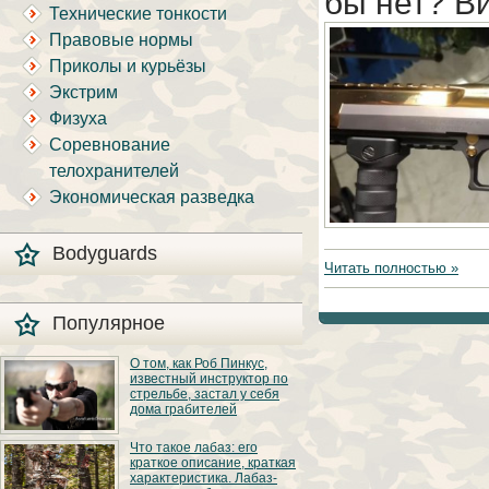
бы нет? В
Технические тонкости
Правовые нормы
Приколы и курьёзы
Экстрим
Физуха
Соревнование
телохранителей
Экономическая разведка
Bodyguards
Читать полностью »
Популярное
О том, как Роб Пинкус,
известный инструктор по
стрельбе, застал у себя
дома грабителей
Вот вы всё говорите:
Что такое лабаз: его
«В США круто, там
краткое описание, краткая
можно любого
характеристика. Лабаз-
постороннего в своём