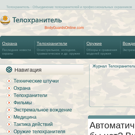
Телохранитель - Объединение телохранителей и профессиональных охранников
BodyGuardsOnline.com
Охрана
Телохранители
Оружие
Вожд
Последние новости
Огнестрельное, холодное,
Обзоры и сравнения
Экстрем
охраны
травматическое и др. оружие
моделей оружия
Журнал Телохранител
Навигация
Технические штучки
Охрана
Телохранители
Фильмы
Экстремальное вождение
Медицина
Автоматич
Тактика действий
Оружие телохранителя