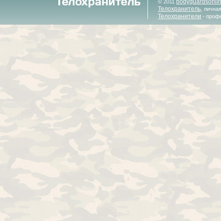
bodyguardsonli
© 2011
Телохранитель
, лична
Телохранители
- проф