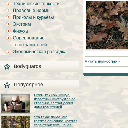
Технические тонкости
Правовые нормы
Приколы и курьёзы
Экстрим
Физуха
Соревнование
телохранителей
Экономическая разведка
Читать полностью »
Bodyguards
Популярное
О том, как Роб Пинкус,
известный инструктор по
стрельбе, застал у себя
дома грабителей
Вот вы всё говорите:
Что такое лабаз: его
«В США круто, там
краткое описание, краткая
можно любого
характеристика. Лабаз-
постороннего в своём