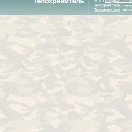
bodyguardsonli
© 2011
Телохранитель
, лична
Телохранители
- проф