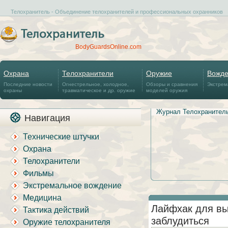
Телохранитель - Объединение телохранителей и профессиональных охранников
BodyGuardsOnline.com
Охрана
Телохранители
Оружие
Вожд
Последние новости
Огнестрельное, холодное,
Обзоры и сравнения
Экстрем
охраны
травматическое и др. оружие
моделей оружия
Журнал Телохранител
Навигация
Технические штучки
Охрана
Телохранители
Фильмы
Экстремальное вождение
Медицина
Лайфхак для вы
Тактика действий
заблудиться
Оружие телохранителя