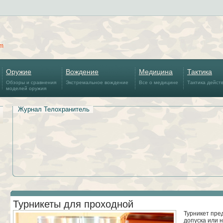
om
Оружие
Вождение
Медицина
Тактика
Обзоры и сравнения
Экстремальное вождение
Все о медицине
Тактика дейст
моделей оружия
Журнал Телохранитель
Турникеты для проходной
Турникет пре
допуска или 