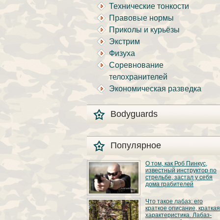
Технические тонкости
Правовые нормы
Приколы и курьёзы
Экстрим
Физуха
Соревнование
телохранителей
Экономическая разведка
Bodyguards
Популярное
О том, как Роб Пинкус,
известный инструктор по
стрельбе, застал у себя
дома грабителей
Вот вы всё говорите:
Что такое лабаз: его
«В США круто, там
краткое описание, краткая
можно любого
характеристика. Лабаз-
постороннего в своём