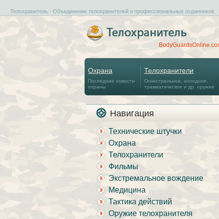
Телохранитель - Объединение телохранителей и профессиональных охранников
BodyGuardsOnline.c
Охрана
Телохранители
Последние новости
Огнестрельное, холодное,
охраны
травматическое и др. оружие
Навигация
Технические штучки
Охрана
Телохранители
Фильмы
Экстремальное вождение
Медицина
Тактика действий
Оружие телохранителя