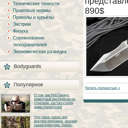
представл
Технические тонкости
890$
Правовые нормы
Приколы и курьёзы
Экстрим
Физуха
Соревнование
телохранителей
Экономическая разведка
Bodyguards
Популярное
Читать полностью »
О том, как Роб Пинкус,
известный инструктор по
стрельбе, застал у себя
дома грабителей
Вот вы всё говорите:
Что такое лабаз: его
«В США круто, там
краткое описание, краткая
можно любого
характеристика. Лабаз-
постороннего в своём