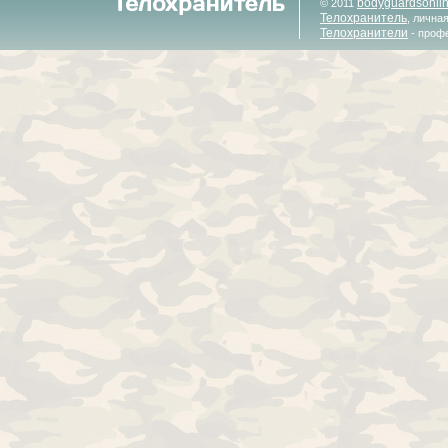
bodyguardsonli
© 2011
Телохранитель
, лична
Телохранители
- проф