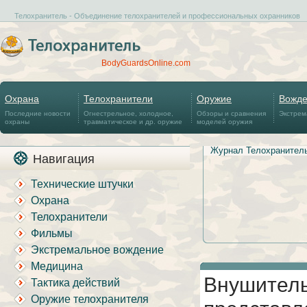
Телохранитель - Объединение телохранителей и профессиональных охранников
BodyGuardsOnline.com
Охрана
Телохранители
Оружие
Вожд
Последние новости
Огнестрельное, холодное,
Обзоры и сравнения
Экстрем
охраны
травматическое и др. оружие
моделей оружия
Журнал Телохранител
Навигация
Технические штучки
Охрана
Телохранители
Фильмы
Экстремальное вождение
Медицина
Внушитель
Тактика действий
Оружие телохранителя