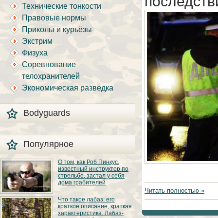
последств
Технические тонкости
Правовые нормы
Приколы и курьёзы
Экстрим
Физуха
Соревнование
телохранителей
Экономическая разведка
Bodyguards
Популярное
О том, как Роб Пинкус,
известный инструктор по
стрельбе, застал у себя
дома грабителей
Читать полностью »
Вот вы всё говорите:
Что такое лабаз: его
«В США круто, там
краткое описание, краткая
можно любого
характеристика. Лабаз-
постороннего в своём