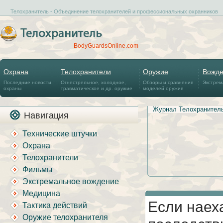
Телохранитель - Объединение телохранителей и профессиональных охранников
BodyGuardsOnline.com
Охрана
Телохранители
Оружие
Вожд
Последние новости
Огнестрельное, холодное,
Обзоры и сравнения
Экстрем
охраны
травматическое и др. оружие
моделей оружия
Журнал Телохранител
Навигация
Технические штучки
Охрана
Телохранители
Фильмы
Экстремальное вождение
Медицина
Если наеха
Тактика действий
Оружие телохранителя