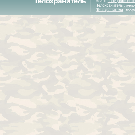
bodyguardsonli
© 2011
Телохранитель
, лична
Телохранители
- проф