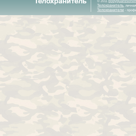
bodyguardsonli
© 2011
Телохранитель
, лична
Телохранители
- проф