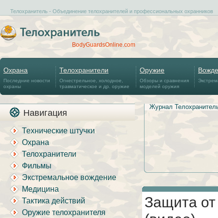
Телохранитель - Объединение телохранителей и профессиональных охранников
BodyGuardsOnline.com
Охрана
Телохранители
Оружие
Вожд
Последние новости
Огнестрельное, холодное,
Обзоры и сравнения
Экстрем
охраны
травматическое и др. оружие
моделей оружия
Журнал Телохранител
Навигация
Технические штучки
Охрана
Телохранители
Фильмы
Экстремальное вождение
Медицина
Защита от
Тактика действий
Оружие телохранителя