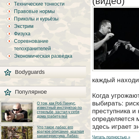
(видео)
Технические тонкости
Правовые нормы
Приколы и курьёзы
Экстрим
Физуха
Соревнование
телохранителей
Экономическая разведка
Bodyguards
каждый находи
Популярное
Когда угрожают
выбирать: рис
О том, как Роб Пинкус,
известный инструктор по
преступника и
стрельбе, застал у себя
дома грабителей
определяется 
здесь играет 
Вот вы всё говорите:
Что такое лабаз: его
«В США круто, там
краткое описание, краткая
можно любого
характеристика. Лабаз-
постороннего в своём
Читать полностью »