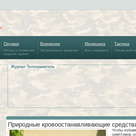
om
Оружие
Вождение
Медицина
Тактика
Обзоры и сравнения
Экстремальное вождение
Все о медицине
Тактика дейст
моделей оружия
Журнал Телохранитель
Природные кровоостанавливающие средств
Чтобы избави
симптомов, о