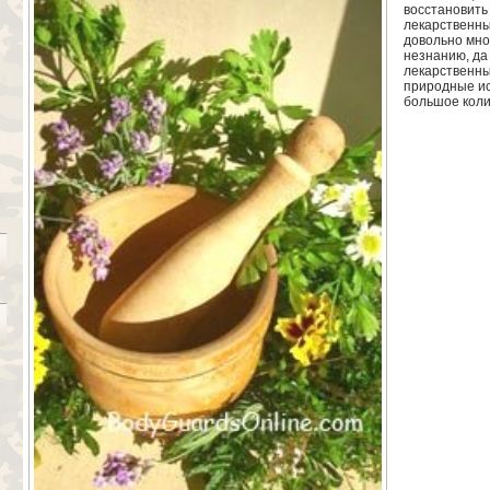
восстановить
лекарственны
довольно мног
незнанию, да
лекарственны
природные ис
большое коли