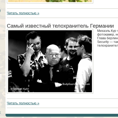
в
Читать полностью »
Самый известный телохранитель Германии
Михаэль Кур 
фотокамер, но
Глава берлин
Security — та
телохранител
Читать полностью »
е