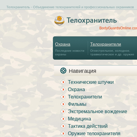
Телохранитель - Объединение телохранителей и профессиональных охранников
BodyGuardsOnline.c
Охрана
Телохранители
Последние новости
Огнестрельное, холодное,
охраны
травматическое и др. оружие
Навигация
Технические штучки
Охрана
Телохранители
Фильмы
Экстремальное вождение
Медицина
Тактика действий
Оружие телохранителя