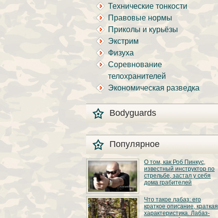
Технические тонкости
Правовые нормы
Приколы и курьёзы
Экстрим
Физуха
Соревнование
телохранителей
Экономическая разведка
Bodyguards
Популярное
О том, как Роб Пинкус,
известный инструктор по
стрельбе, застал у себя
дома грабителей
Вот вы всё говорите:
Что такое лабаз: его
«В США круто, там
краткое описание, краткая
можно любого
характеристика. Лабаз-
постороннего в своём