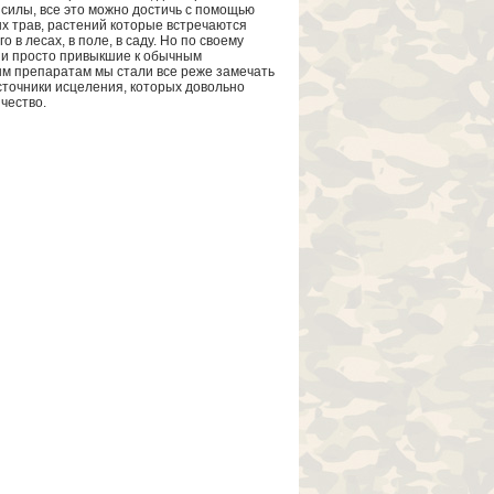
 силы, все это можно достичь с помощью
х трав, растений которые встречаются
о в лесах, в поле, в саду. Но по своему
 и просто привыкшие к обычным
м препаратам мы стали все реже замечать
точники исцеления, которых довольно
чество.