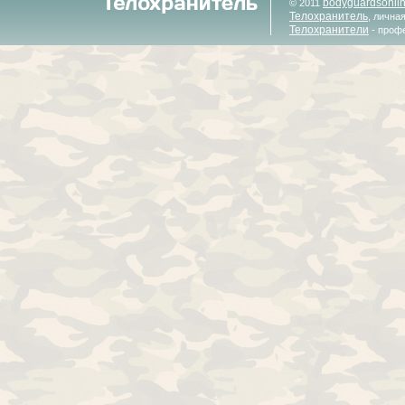
bodyguardsonli
© 2011
Телохранитель
, лична
Телохранители
- проф