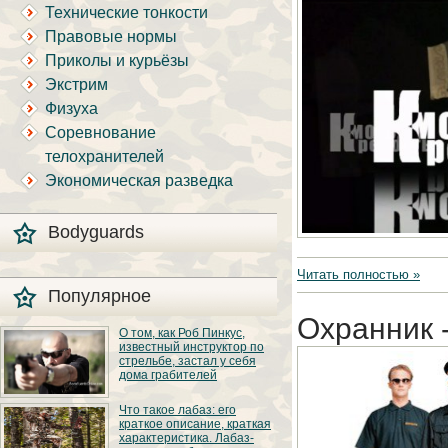
Технические тонкости
Правовые нормы
Приколы и курьёзы
Экстрим
Физуха
Соревнование
телохранителей
Экономическая разведка
Bodyguards
Читать полностью »
Популярное
Охранник -
О том, как Роб Пинкус,
известный инструктор по
стрельбе, застал у себя
дома грабителей
Вот вы всё говорите:
Что такое лабаз: его
«В США круто, там
краткое описание, краткая
можно любого
характеристика. Лабаз-
постороннего в своём