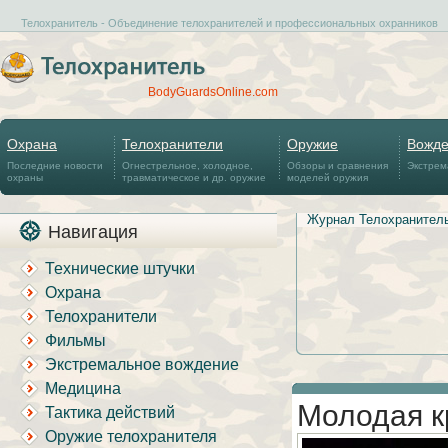
Телохранитель - Объединение телохранителей и профессиональных охранников
BodyGuardsOnline.com
Охрана
Телохранители
Оружие
Вожд
Последние новости
Огнестрельное, холодное,
Обзоры и сравнения
Экстрем
охраны
травматическое и др. оружие
моделей оружия
Журнал Телохранител
Навигация
Технические штучки
Охрана
Телохранители
Фильмы
Экстремальное вождение
Медицина
Молодая к
Тактика действий
Оружие телохранителя