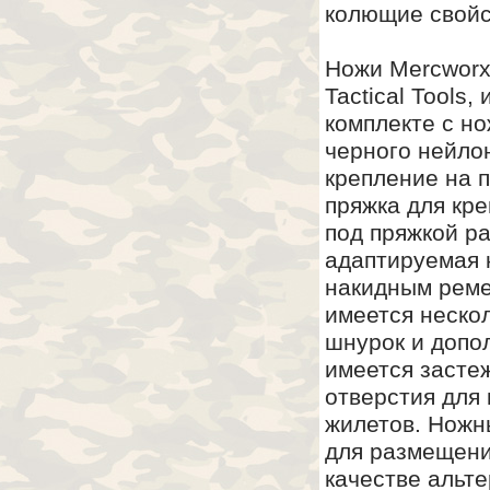
колющие свойс
Ножи Mercworx
Tactical Tools
комплекте с но
черного нейлон
крепление на п
пряжка для кр
под пряжкой ра
адаптируемая 
накидным реме
имеется неско
шнурок и допо
имеется засте
отверстия для
жилетов. Ножн
для размещени
качестве альт