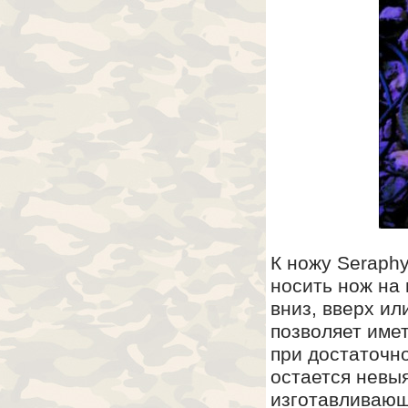
К ножу Seraph
носить нож на
вниз, вверх ил
позволяет име
при достаточно
остается невы
изготавливающ