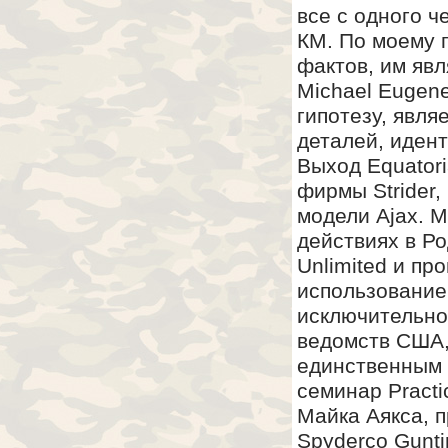
все с одного 
КМ. По моему 
фактов, им явл
Michael Eugen
гипотезу, явля
деталей, идент
Выход Equatori
фирмы Strider,
модели Ajax. М
действиях в Р
Unlimited и пр
использование
исключительно
ведомств США,
единственным 
семинар Practi
Майка Аякса, 
Spyderco Gunt