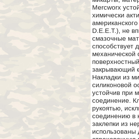
Mercworx усто
химически акт
американского
D.E.E.T.), не 
смазочные мат
способствует 
механической 
поверхностный
закрывающий е
Накладки из м
силиконовой о
устойчив при 
соединение. К
рукоятью, искл
соединению в 
заклепки из не
использованы д