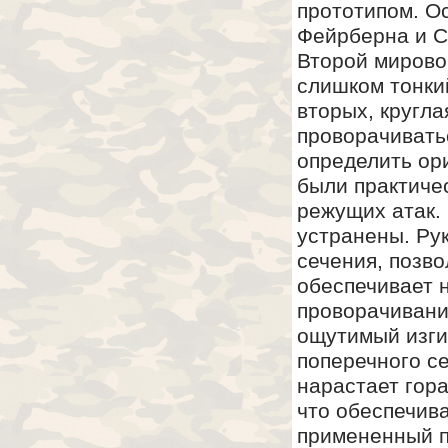
прототипом. О
Фейрберна и С
Второй мирово
слишком тонкий
вторых, кругла
проворачиватьс
определить ор
были практиче
режущих атак. 
устранены. Рук
сечения, позв
обеспечивает 
проворачивания
ощутимый изги
поперечного се
нарастает гор
что обеспечива
примененный п