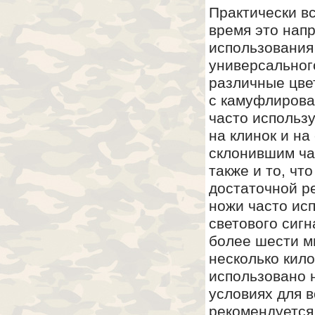
Практически в
время это нап
использования 
универсальног
различные цве
с камуфлирова
часто использ
на клинок и н
склонившим ча
также и то, чт
достаточной р
ножи часто исп
светового сиг
более шести ми
несколько кил
использовано н
условиях для 
рекомендуется