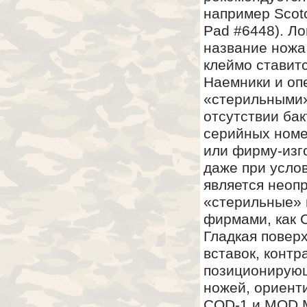
например Scotc
Pad #6448). Л
название ножа
клеймо ставитс
Наемники и оп
«стерильными»
отсутствии бак
серийных номе
или фирму-изг
даже при услов
является неоп
«стерильные» 
фирмами, как Co
Гладкая повер
вставок, контр
позиционирующи
ножей, ориент
CQD-1 и MOD M