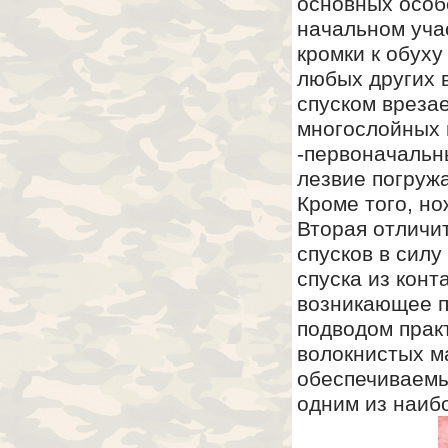
основных особе
начальном уча
кромки к обуху
любых других в
спуском врезае
многослойных 
-первоначальн
лезвие погруж
Кроме того, но
Вторая отличит
спусков в сил
спуска из кон
возникающее пр
подводом прак
волокнистых м
обеспечиваемы
одним из наиб