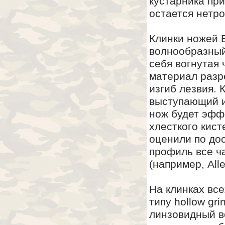
кустарника при
остается нетр
Клинки ножей E
волнообразный
себя вогнутая 
материал разр
изгиб лезвия. 
выступающий и
нож будет эфф
хлесткого кис
оценили по до
профиль все ч
(например, All
На клинках все
типу hollow gr
линзовидный во