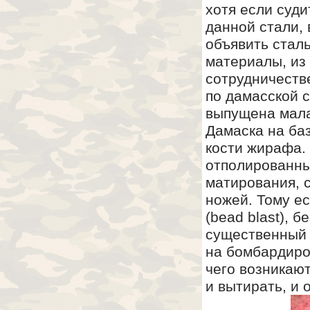
хотя если суди
данной стали,
объявить стал
материалы, из
сотрудничестве
по дамасской 
выпущена мала
Дамаска на ба
кости жирафа.
отполированны
матирования, 
ножей. Тому ес
(bead blast), 
существенный 
на бомбардиро
чего возникают
и вытирать, и 