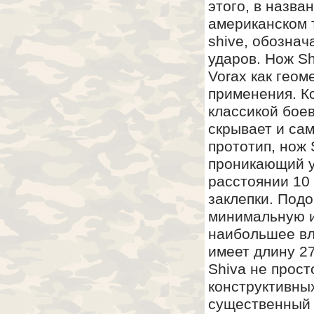
этого, в назва
американском 
shive, обозна
ударов. Нож Sh
Vorax как геом
применения. К
классикой бое
скрывает и сам
прототип, нож 
проникающий ук
расстоянии 10 
заклепки. Под
минимальную и
наибольшее вл
имеет длину 27
Shiva не прос
конструктивных
существенный 