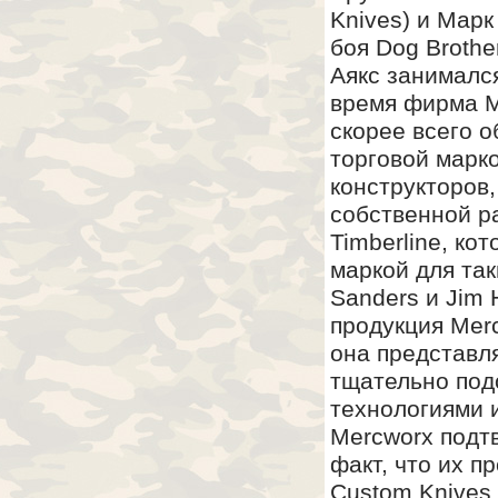
Knives) и Марк
боя Dog Broth
Аякс занималс
время фирма M
скорее всего о
торговой марк
конструкторов
собственной р
Timberline, ко
маркой для так
Sanders и Jim 
продукция Mer
она представл
тщательно по
технологиями 
Mercworx подтв
факт, что их п
Custom Knives 