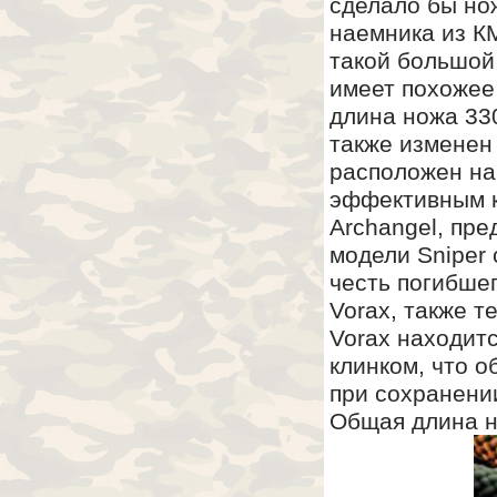
сделало бы но
наемника из КМ
такой большой
имеет похожее
длина ножа 33
также изменен 
расположен на 
эффективным к
Archangel, пр
модели Sniper
честь погибше
Vorax, также т
Vorax находитс
клинком, что 
при сохранени
Общая длина н