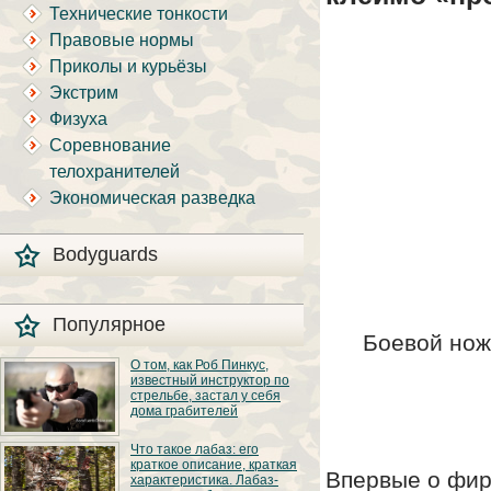
Технические тонкости
Правовые нормы
Приколы и курьёзы
Экстрим
Физуха
Соревнование
телохранителей
Экономическая разведка
Bodyguards
Популярное
Боевой нож
О том, как Роб Пинкус,
известный инструктор по
стрельбе, застал у себя
дома грабителей
Вот вы всё говорите:
Что такое лабаз: его
«В США круто, там
краткое описание, краткая
можно любого
Впервые о фирм
характеристика. Лабаз-
постороннего в своём