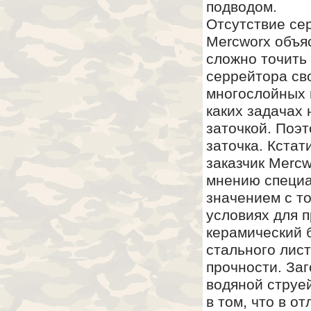
подводом.
Отсутствие се
Mercworx объя
сложно точить 
серрейтора св
многослойных 
каких задачах
заточкой. Поэ
заточка. Кстат
заказчик Mercw
мнению специа
значением с т
условиях для 
керамический б
стального лис
прочности. За
водяной струе
в том, что в о