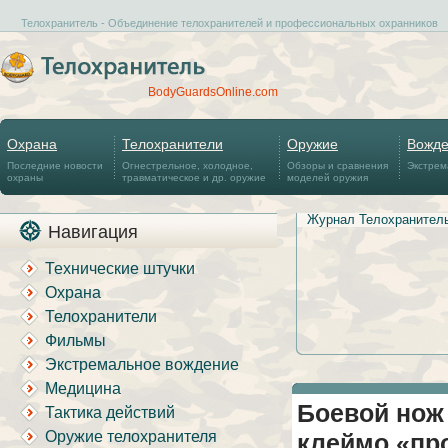
Телохранитель - Объединение телохранителей и профессиональных охранников
BodyGuardsOnline.com
Охрана
Телохранители
Оружие
Вожд
Последние новости
Огнестрельное, холодное,
Обзоры и сравнения
Экстрем
охраны
травматическое и др. оружие
моделей оружия
Журнал Телохранител
Навигация
Технические штучки
Охрана
Телохранители
Фильмы
Экстремальное вождение
Медицина
Боевой нож
Тактика действий
Оружие телохранителя
клеймо «пр