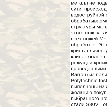
металл не подв
сути, происход
водоструйной 
обрабатываемо
структуры мате
этого нож зата
всех ножей Me
обработке. Эт
кристаллическ
клинок более 
режущей кромк
проведенными 
Barron) из пол
Polytechnic In
выполнены из 
желанию покуп
выбранного но
стали S30V - 