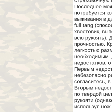
страховочную п
Последнее мож
потребуется ко
выживания в д
full tang (спо
хвостовик, вы
всю рукоять).
прочностью. Кр
легкостью разм
необходимым. 
недостатков, 
Первым недост
небезопасно р
согласитесь, в
Вторым недоста
по твердой цел
рукояти (однак
используя нож 