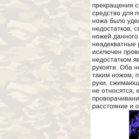
прекращения с
средство для 
ножа было уде
недостатков, 
ножей данного
неадекватные 
исключен пров
недостатком я
рукояти. Оба н
таким ножом, 
руки, сжимающ
не относятся,
проворачивание
расстояние и 