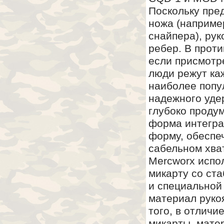
Поскольку пре
ножа (наприме
снайпера), ру
ребер. В проти
если присмотр
люди режут каж
наиболее попу
надежного уде
глубоко проду
форма интегра
форму, обеспе
сабельном хват
Mercworx испо
микарту со ст
и специальной 
материал руко
того, в отличи
микарты, мате