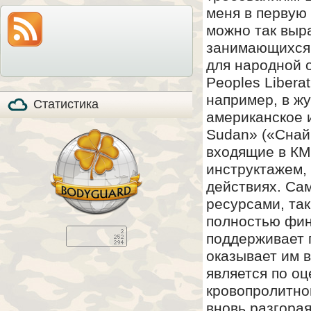
модель по-прежнему
также расскажем все
меня в первую 
на прилавках и
особенности охоты с
продолжает
мелкашкой глазами
можно так выр
пользоваться
владельца.
популярностью, в том
занимающихся 
числе, и в качестве
стандартизированного
для народной 
элемента вещевого
обеспечения в
Peoples Libera
странах НАТО (NSN
5110-01-394-​6249).
например, в жу
Статистика
американское и
Sudan» («Снайп
входящие в КМ
инструктажем,
действиях. Са
ресурсами, так
полностью фин
поддерживает 
оказывает им 
является по о
кровопролитной
вновь разгорая