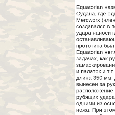
Equatorian наз
Судана, где о
Mercworx (член
создавался в п
удара наносит
останавливающ
прототипа был 
Equatorian неп
задачах, как р
замаскированно
и палаток и т.
длина 350 мм, 
вынесен за рук
расположение 
рубящих удара
одними из осн
ножа. При это