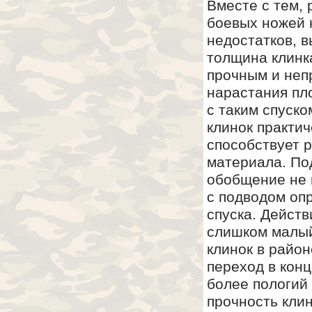
Вместе с тем, 
боевых ножей 
недостатков, 
толщина клинк
прочным и неп
нарастания пл
с таким спуско
клинок практи
способствует 
материала. По
обобщение не в
с подводом оп
спуска. Действ
слишком малый
клинок в райо
переход в конц
более пологий
прочность клин