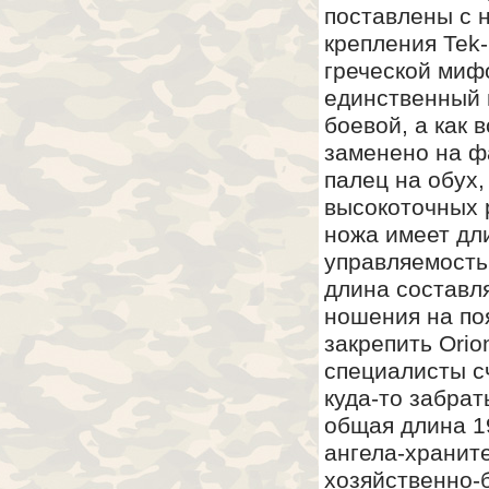
поставлены с 
крепления Tek-
греческой миф
единственный 
боевой, а как 
заменено на ф
палец на обух
высокоточных 
ножа имеет дл
управляемость
длина составля
ношения на поя
закрепить Orio
специалисты сч
куда-то забрат
общая длина 1
ангела-хранит
хозяйственно-б