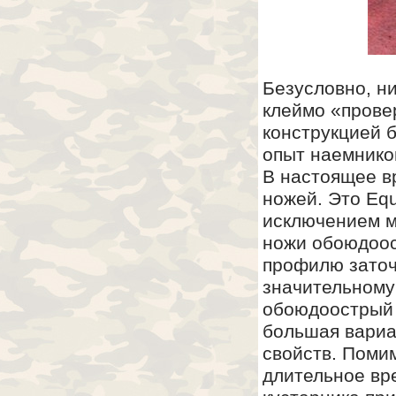
Безусловно, ни
клеймо «прове
конструкцией 
опыт наемнико
В настоящее в
ножей. Это Equa
исключением м
ножи обоюдоос
профилю заточк
значительному
обоюдоострый 
большая вариа
свойств. Помим
длительное вре