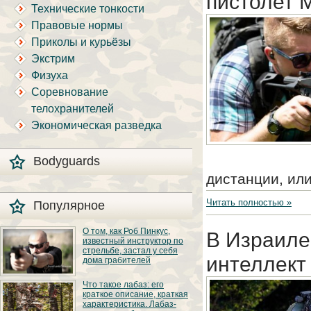
пистолет 
Технические тонкости
Правовые нормы
Приколы и курьёзы
Экстрим
Физуха
Соревнование
телохранителей
Экономическая разведка
Bodyguards
дистанции, ил
Читать полностью »
Популярное
О том, как Роб Пинкус,
В Израиле
известный инструктор по
стрельбе, застал у себя
интеллект
дома грабителей
Вот вы всё говорите:
Что такое лабаз: его
«В США круто, там
краткое описание, краткая
можно любого
характеристика. Лабаз-
постороннего в своём