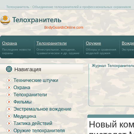
Телохранитель - Объединение телохранителей и профессиональных охранников
BodyGuardsOnline.com
Охрана
Телохранители
Оружие
Вожд
Последние новости
Огнестрельное, холодное,
Обзоры и сравнения
Экстрем
охраны
травматическое и др. оружие
моделей оружия
Журнал Телохранител
Навигация
Технические штучки
Охрана
Телохранители
Фильмы
Экстремальное вождение
Медицина
Новый ком
Тактика действий
Оружие телохранителя