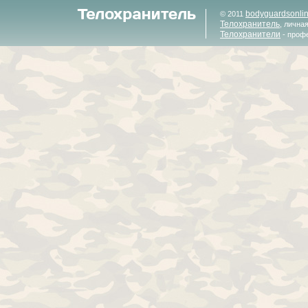
bodyguardsonli
© 2011
Телохранитель
, лична
Телохранители
- проф