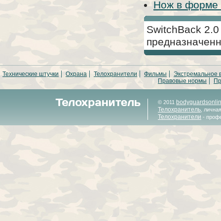
Нож в форме 
SwitchBack 2.
предназначенн
Технические штучки
Охрана
Телохранители
Фильмы
Экстремальное 
Правовые нормы
Пр
bodyguardsonli
© 2011
Телохранитель
, лична
Телохранители
- проф