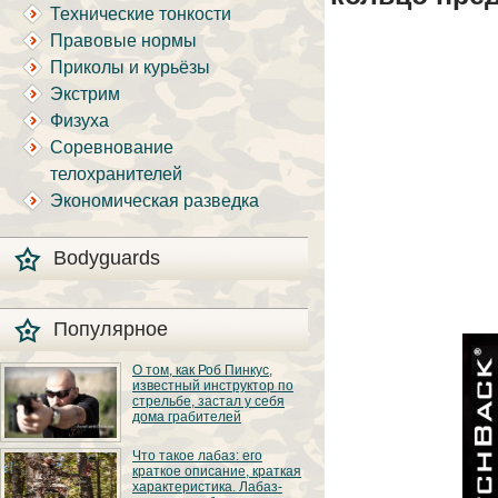
Технические тонкости
Правовые нормы
Приколы и курьёзы
Экстрим
Физуха
Соревнование
телохранителей
Экономическая разведка
Bodyguards
Популярное
О том, как Роб Пинкус,
известный инструктор по
стрельбе, застал у себя
дома грабителей
Вот вы всё говорите:
Что такое лабаз: его
«В США круто, там
краткое описание, краткая
можно любого
характеристика. Лабаз-
постороннего в своём