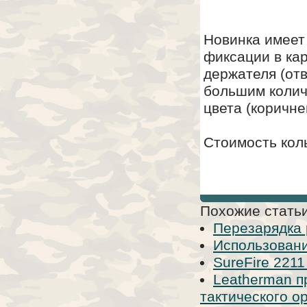
Новинка имеет
фиксации в ка
держателя (от
большим колич
цвета (коричне
Стоимость коль
Похожие статьи
Перезарядка 
Использовани
SureFire 2211
Leatherman п
тактического ор