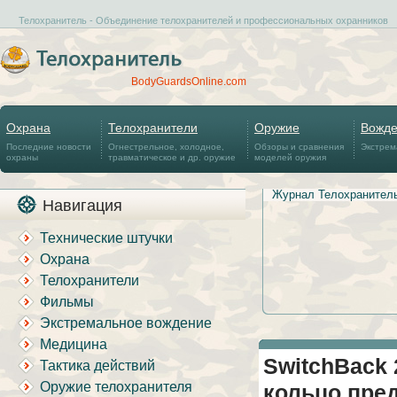
Телохранитель - Объединение телохранителей и профессиональных охранников
BodyGuardsOnline.com
Охрана
Телохранители
Оружие
Вожд
Последние новости
Огнестрельное, холодное,
Обзоры и сравнения
Экстрем
охраны
травматическое и др. оружие
моделей оружия
Журнал Телохранител
Навигация
Технические штучки
Охрана
Телохранители
Фильмы
Экстремальное вождение
Медицина
SwitchBack 
Тактика действий
Оружие телохранителя
кольцо пре