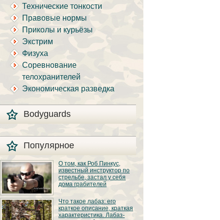
Технические тонкости
Правовые нормы
Приколы и курьёзы
Экстрим
Физуха
Соревнование
телохранителей
Экономическая разведка
Bodyguards
Популярное
О том, как Роб Пинкус,
известный инструктор по
стрельбе, застал у себя
дома грабителей
Вот вы всё говорите:
Что такое лабаз: его
«В США круто, там
краткое описание, краткая
можно любого
характеристика. Лабаз-
постороннего в своём