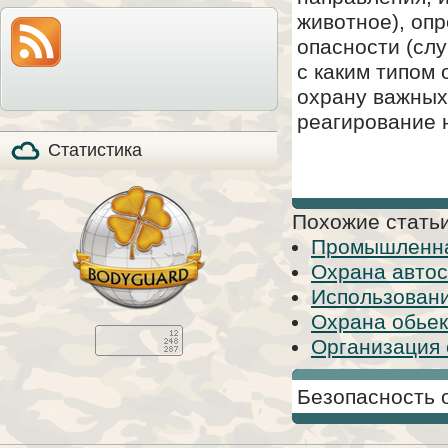
модель по-прежнему
также расскажем все
животное), опр
на прилавках и
особенности охоты с
продолжает
мелкашкой глазами
опасности (сл
пользоваться
владельца.
популярностью, в том
с каким типом 
числе, и в качестве
стандартизированного
охрану важных
элемента вещевого
обеспечения в
реагирование н
странах НАТО (NSN
5110-01-394-​6249).
Статистика
Похожие статьи
Промышленна
Охрана автос
Использовани
Охрана обьек
Организация 
Безопасность 