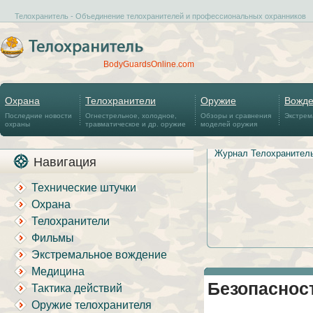
Телохранитель - Объединение телохранителей и профессиональных охранников
BodyGuardsOnline.com
Охрана
Телохранители
Оружие
Вожд
Последние новости
Огнестрельное, холодное,
Обзоры и сравнения
Экстрем
охраны
травматическое и др. оружие
моделей оружия
Журнал Телохранител
Навигация
Технические штучки
Охрана
Телохранители
Фильмы
Экстремальное вождение
Медицина
Безопаснос
Тактика действий
Оружие телохранителя