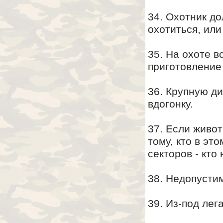
34. Охотник до
охотиться, ил
35. На охоте в
приготовление п
36. Крупную ди
вдогонку.
37. Если живот
тому, кто в эт
секторов - кто
38. Недопустим
39. Из-под лег