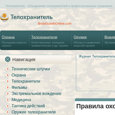
Телохранитель - Объединение телохранителей и профессиональных охранников
BodyGuardsOnline.com
Охрана
Телохранители
Оружие
Вожд
Последние новости
Огнестрельное, холодное,
Обзоры и сравнения
Экстрем
охраны
травматическое и др. оружие
моделей оружия
Журнал Телохранител
Навигация
Технические штучки
Охрана
Телохранители
Фильмы
Экстремальное вождение
Медицина
Правила ох
Тактика действий
Оружие телохранителя