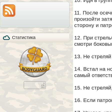
10. Идя в груп
модель по-прежнему
также расскажем все
на прилавках и
особенности охоты с
продолжает
мелкашкой глазами
пользоваться
11. После осеч
владельца.
популярностью, в том
числе, и в качестве
произойти зат
стандартизированного
элемента вещевого
сторону и патр
обеспечения в
странах НАТО (NSN
5110-01-394-​6249).
12. При стрел
Статистика
смотри боковы
13. Не стреляй
14. Встал на но
самый ответст
15. Не стреляй
16. Если патро