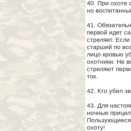
40. При охоте 
но воспитанный
41. Обязательн
первой идет са
стреляет. Если
старший по во
лицо кровью уб
охотники. Не в
стреляют перв
ток.
42. Кто убил з
43. Для насто
ночные прицел
Пользующиеся 
охоту!