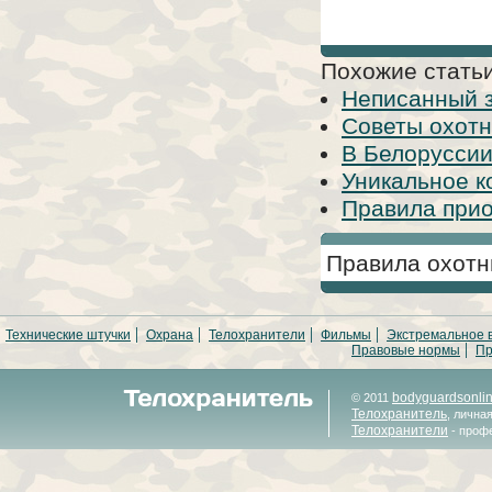
Похожие статьи
Неписанный з
Советы охотн
В Белоруссии
Уникальное к
Правила прио
Правила охотн
Технические штучки
Охрана
Телохранители
Фильмы
Экстремальное 
Правовые нормы
Пр
bodyguardsonli
© 2011
Телохранитель
, лична
Телохранители
- проф