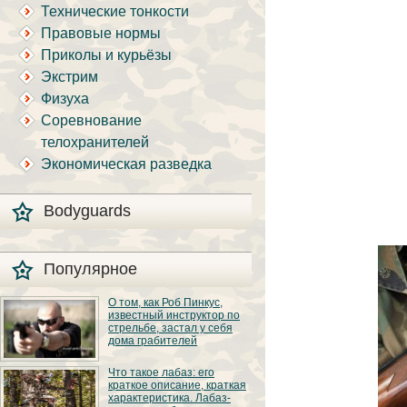
Технические тонкости
Правовые нормы
Приколы и курьёзы
Экстрим
Физуха
Соревнование
телохранителей
Экономическая разведка
Bodyguards
Популярное
О том, как Роб Пинкус,
известный инструктор по
стрельбе, застал у себя
дома грабителей
Вот вы всё говорите:
Что такое лабаз: его
«В США круто, там
краткое описание, краткая
можно любого
характеристика. Лабаз-
постороннего в своём