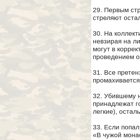
29. Первым стр
стреляют оста
30. На коллект
невзирая на л
могут в корре
проведением о
31. Все прете
промахивается 
32. Убившему н
принадлежат го
легкие), остал
33. Если попал
«В чужой мона