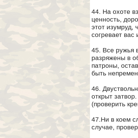
44. На охоте в
ценность, доро
этот изумруд, 
согревает вас 
45. Все ружья
разряжены в о
патроны, оста
быть непремен
46. Двустволь
открыт затвор.
(проверить кре
47.Ни в коем с
случае, провер