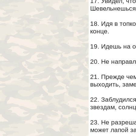
17. Увидел, чт
Шевельнешься 
18. Идя в топк
конце.
19. Идешь на о
20. Не направл
21. Прежде чем
выходить, зам
22. Заблудился
звездам, солнцу
23. Не разреш
может лапой за