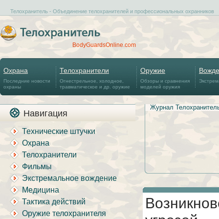
Телохранитель - Объединение телохранителей и профессиональных охранников
BodyGuardsOnline.com
Охрана
Телохранители
Оружие
Вожд
Последние новости
Огнестрельное, холодное,
Обзоры и сравнения
Экстрем
охраны
травматическое и др. оружие
моделей оружия
Журнал Телохранител
Навигация
Технические штучки
Охрана
Телохранители
Фильмы
Экстремальное вождение
Медицина
Возникнов
Тактика действий
Оружие телохранителя