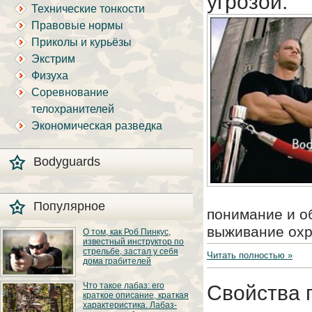
угрозой.
Технические тонкости
Правовые нормы
Приколы и курьёзы
Экстрим
Физуха
Соревнование
телохранителей
Экономическая разведка
Bodyguards
Популярное
понимание и об
выживание охр
О том, как Роб Пинкус,
известный инструктор по
стрельбе, застал у себя
Читать полностью »
дома грабителей
Вот вы всё говорите:
Что такое лабаз: его
Свойства 
«В США круто, там
краткое описание, краткая
можно любого
характеристика. Лабаз-
постороннего в своём