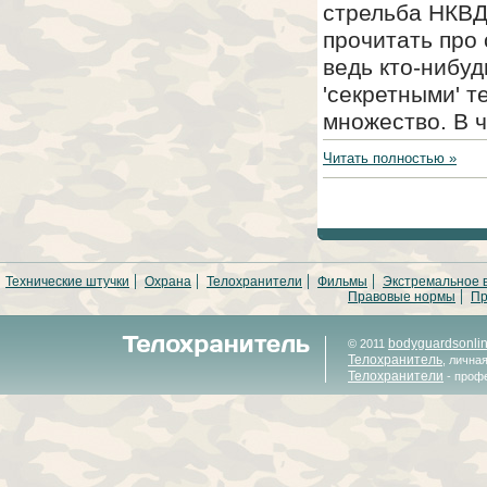
стрельба НКВД
прочитать про
ведь кто-нибу
'секретными' 
множество. В ч
Читать полностью »
Технические штучки
Охрана
Телохранители
Фильмы
Экстремальное 
Правовые нормы
Пр
bodyguardsonli
© 2011
Телохранитель
, лична
Телохранители
- проф