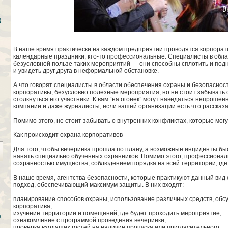
в
В наше время практически на каждом предприятии проводятся корпоратив
календарные праздники, кто-то профессиональные. Специалисты в обл
безусловной пользе таких мероприятий — они способны сплотить и подн
и увидеть друг друга в неформальной обстановке.
А что говорят специалисты в области обеспечения охраны и безопасност
корпоративы, безусловно полезные мероприятия, но не стоит забывать 
столкнуться его участники. К вам “на огонек” могут наведаться непроше
компании и даже журналисты, если вашей организации есть что рассказа
Помимо этого, не стоит забывать о внутренних конфликтах, которые мог
Как происходит охрана корпоративов
Для того, чтобы вечеринка прошла по плану, а возможные инциденты б
нанять специально обученных охранников. Помимо этого, профессионал
сохранностью имущества, соблюдением порядка на всей территории, гд
В наше время, агентства безопасности, которые практикуют данный вид
подход, обеспечивающий максимум защиты. В них входят:
планирование способов охраны, использование различных средств, обс
корпоратива;
изучение территории и помещений, где будет проходить мероприятие;
е
ознакомление с программой проведения вечеринки;
проверка входящих гостей на наличие пропуска или пригласительного;