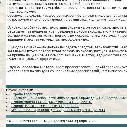
м
патрулирование помещения и прилегающей территории;
принятие превентивных мер безопасности по отношению к гостям, котор
неконтролируемо;
обеспечение охраны имущественных ценностей участников корпоратива
по возможности мирное разрешение возникающих конфликтных ситуаций,
Основной особенностью такого вида охраны является внимательность и 
Ведь заметить неадекватное поведение в самом зародыше или начинаю
большого количества гостей, под силу не каждому. Только настоящий п
заданием и решить его максимально эффективно.
Еще один момент — как должен выглядеть представитель агентства без
заказчиком. Кто-то предпочитает полную экипировку патруля, а кому-то
не привлекающие к себе большого внимания. И в том, и другом случае 
будут максимально эффективны.
Служба безопасности “Карабинер” предоставляет широкий перечень охр
мероприятия по плану и без неприятных происшествий, негативно вли
Похожие статьи:
Охрана территории
Обеспечение безопасности лица во время проведения общественных
Охрана магазинов - штрихи эффективной работы
Охрана обьектов - основные направления
Безопасность при проведении деловых встреч и приемов
Охрана и безопасность при проведения корпоративов