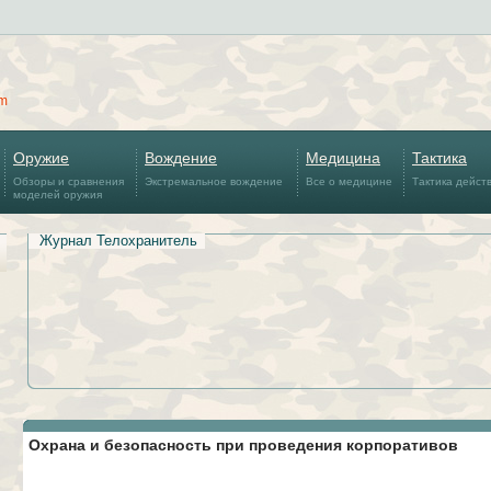
om
Оружие
Вождение
Медицина
Тактика
Обзоры и сравнения
Экстремальное вождение
Все о медицине
Тактика дейст
моделей оружия
Журнал Телохранитель
Охрана и безопасность при проведения корпоративов