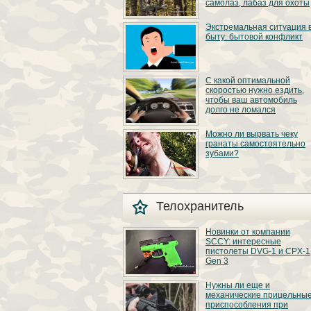
самолаз, лабаз для охоты
доме застрелить!
Вторая поправка к
конституции
На многие виды
Экстремальная ситуация 
гарантирует
охотничьих животных
гражданину это
быту: бытовой конфликт
гораздо эффективнее
право! Ах, как было бы
и удобнее вести охоту
хорошо, если бы нам
из различного вида
такое же разрешили!»
укрытий. Обычно их
и всё в том же духе.
располагают над
Здесь все просто. Это,
Дескать, любой
С какой оптимальной
поверхностью земли
как видно из
американец хотя бы
на определенной
скоростью нужно ездить,
названия, конфликт
раз в жизни с ружьём
высоте. Такие укрытия
чтобы ваш автомобиль
на бытовой почве.
в руках оборонялся от
принято называть
долго не ломался
Что-то не поделили,
толпы вооруженных
лабазами. Еще их
не сошлись во
бандитов на пороге
называют засидками.
мнениях, поспорили
своего дома. А между
В свете безумного
В данной статье
Можно ли вырвать чеку
— и вот, пожалуйста,
тем, на деле чаще
подорожания, как
расскажем, что такое
оба готовы к драке.
гранаты самостоятельно
случаются ситуации,
новых так и
лабаз, каких видов он
противоположные
зубами?
подержанных
бывает.
тому, что
автомобилей,
напридумывали себе
водители стремятся
наши граждане.
продлить «жизнь»
Сколько раз мы
Например, один
своей машине. А на
видели, как крутой
известный инструктор
это, поверьте, очень
герой боевика
по стрельбе однажды
Телохранитель
сильно влияет
вырывает чеку
обнаружил дома
скоростной режим. О
гранаты зубами?
грабителей, и…
том, какая скорость
Некоторые, возможно,
для машины
Новинки от компании
попытались повторить
наиболее
SCCY: интересные
этот эффектный трюк
оптимальна, мы
и в реальности — они
пистолеты DVG-1 и CPX-1
сегодня и расскажем.
уже уже знают ответ
Gen 3
на вопрос. А для тех,
кто не имел
Компания SCCY на
возможности, — ответ
Нужны ли еще и
выставке SHOT Show
даём мы.
механические прицельны
2022 показала
приспособления при
несколько новых