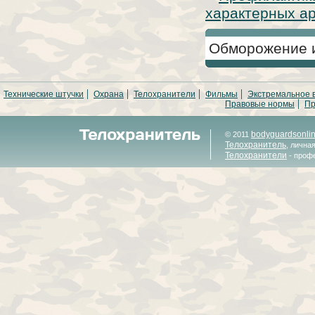
характерных ар 
Обморожение и
Технические штучки
Охрана
Телохранители
Фильмы
Экстремальное 
Правовые нормы
Пр
bodyguardsonli
© 2011
Телохранитель
, лична
Телохранители
- проф