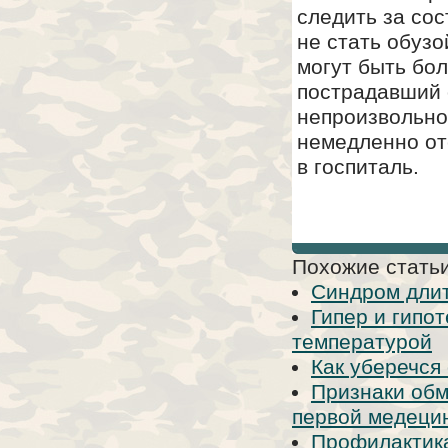
следить за сос
не стать обуз
могут быть бо
пострадавший 
непроизвольно
немедленно от
в госпиталь.
Похожие статьи
Синдром длит
Гипер и гипо
температурой
Как уберечся
Признаки обм
первой медецинс
Профилактика