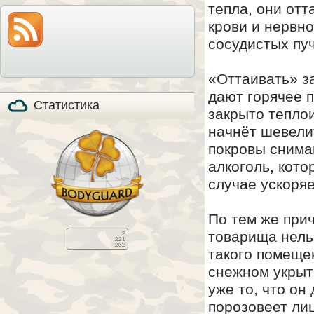
тепла, они отт
модель по-прежнему
также расскажем все
на прилавках и
особенности охоты с
крови и нервн
продолжает
мелкашкой глазами
пользоваться
владельца.
популярностью, в том
сосудистых пуч
числе, и в качестве
стандартизированного
элемента вещевого
обеспечения в
«Оттаивать» з
странах НАТО (NSN
5110-01-394-​6249).
дают горячее п
Статистика
закрыто тепло
начнёт шевели
покровы снима
алкоголь, кот
случае ускоряе
По тем же при
товарища нельз
такого помещен
снежном укрыт
уже то, что он
порозовеет лиц