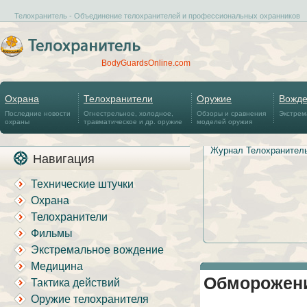
Телохранитель - Объединение телохранителей и профессиональных охранников
BodyGuardsOnline.com
Охрана
Телохранители
Оружие
Вожд
Последние новости
Огнестрельное, холодное,
Обзоры и сравнения
Экстрем
охраны
травматическое и др. оружие
моделей оружия
Журнал Телохранител
Навигация
Технические штучки
Охрана
Телохранители
Фильмы
Экстремальное вождение
Медицина
Обморожени
Тактика действий
Оружие телохранителя