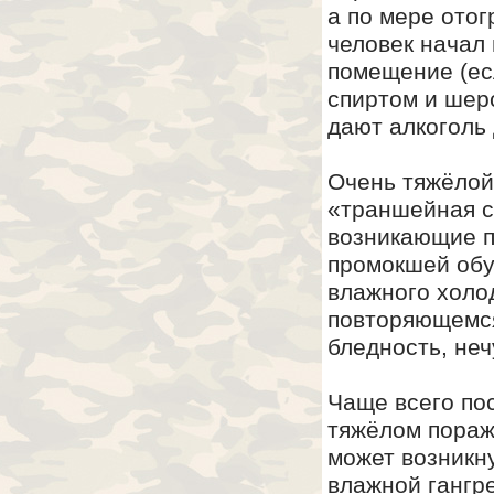
а по мере отог
человек начал 
помещение (ес
спиртом и шер
дают алкоголь
Очень тяжёлой
«траншейная с
возникающие п
промокшей обу
влажного холо
повторяющемся
бледность, неч
Чаще всего по
тяжёлом пораж
может возникн
влажной гангр