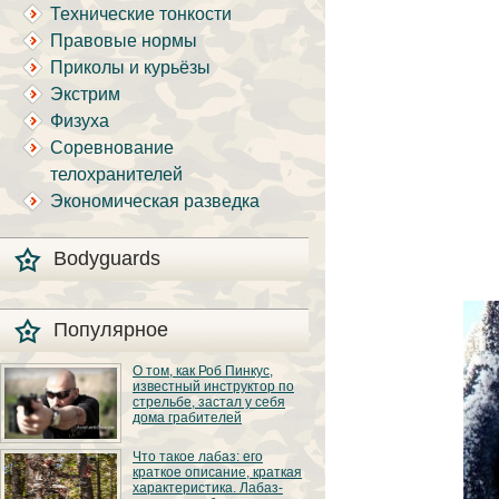
Технические тонкости
Правовые нормы
Приколы и курьёзы
Экстрим
Физуха
Соревнование
телохранителей
Экономическая разведка
Bodyguards
Популярное
О том, как Роб Пинкус,
известный инструктор по
стрельбе, застал у себя
дома грабителей
Вот вы всё говорите:
Что такое лабаз: его
«В США круто, там
краткое описание, краткая
можно любого
характеристика. Лабаз-
постороннего в своём