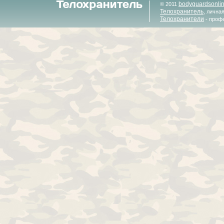
bodyguardsonli
© 2011
Телохранитель
, лична
Телохранители
- проф