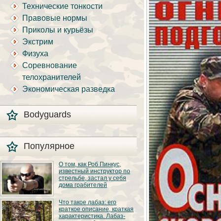
Технические тонкости
Правовые нормы
Приколы и курьёзы
Экстрим
Физуха
Соревнование
телохранителей
Экономическая разведка
Bodyguards
Популярное
О том, как Роб Пинкус,
известный инструктор по
стрельбе, застал у себя
дома грабителей
Вот вы всё говорите:
Что такое лабаз: его
«В США круто, там
краткое описание, краткая
можно любого
характеристика. Лабаз-
постороннего в своём