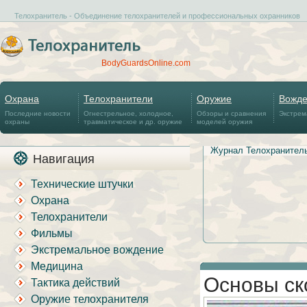
Телохранитель - Объединение телохранителей и профессиональных охранников
BodyGuardsOnline.com
Охрана
Телохранители
Оружие
Вожд
Последние новости
Огнестрельное, холодное,
Обзоры и сравнения
Экстрем
охраны
травматическое и др. оружие
моделей оружия
Журнал Телохранител
Навигация
Технические штучки
Охрана
Телохранители
Фильмы
Экстремальное вождение
Медицина
Основы ск
Тактика действий
Оружие телохранителя