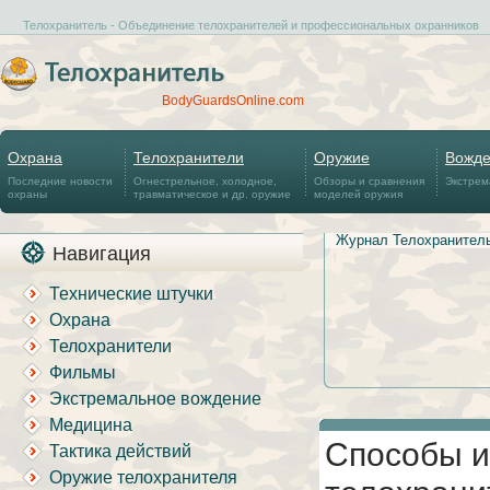
Телохранитель - Объединение телохранителей и профессиональных охранников
BodyGuardsOnline.com
Охрана
Телохранители
Оружие
Вожд
Последние новости
Огнестрельное, холодное,
Обзоры и сравнения
Экстрем
охраны
травматическое и др. оружие
моделей оружия
Журнал Телохранител
Навигация
Технические штучки
Охрана
Телохранители
Фильмы
Экстремальное вождение
Медицина
Способы и
Тактика действий
Оружие телохранителя