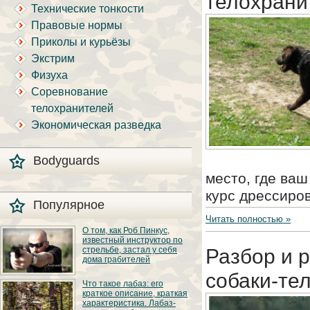
телохрани
Технические тонкости
Правовые нормы
Приколы и курьёзы
Экстрим
Физуха
Соревнование
телохранителей
Экономическая разведка
Bodyguards
место, где ваш
курс дрессиро
Популярное
Читать полностью »
О том, как Роб Пинкус,
известный инструктор по
стрельбе, застал у себя
Разбор и 
дома грабителей
собаки-те
Вот вы всё говорите:
Что такое лабаз: его
«В США круто, там
краткое описание, краткая
можно любого
характеристика. Лабаз-
постороннего в своём