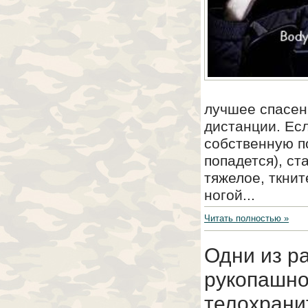
лучшее спасен
дистанции. Ес
собственную по
попадется), ст
тяжелое, ткнит
ногой...
Читать полностью »
Одни из р
рукопашно
телохрани