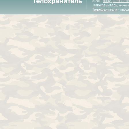
bodyguardsonli
© 2011
Телохранитель
, лична
Телохранители
- проф